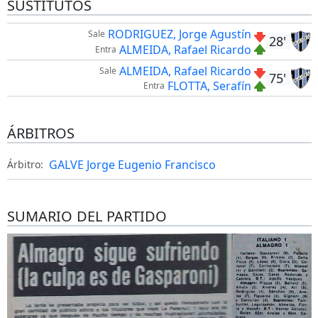
SUSTITUTOS
RODRIGUEZ, Jorge Agustín
Sale
28'
ALMEIDA, Rafael Ricardo
Entra
ALMEIDA, Rafael Ricardo
Sale
75'
FLOTTA, Serafín
Entra
ÁRBITROS
GALVE Jorge Eugenio Francisco
Árbitro:
SUMARIO DEL PARTIDO