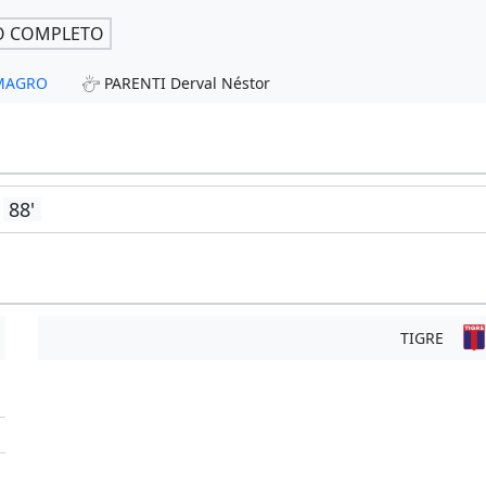
O COMPLETO
LMAGRO
PARENTI Derval Néstor
88'
TIGRE