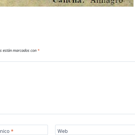
os están marcados con
*
ónico
*
Web