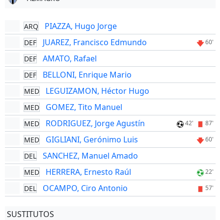
PIAZZA, Hugo Jorge
ARQ
JUAREZ, Francisco Edmundo
DEF
60'
AMATO, Rafael
DEF
BELLONI, Enrique Mario
DEF
LEGUIZAMON, Héctor Hugo
MED
GOMEZ, Tito Manuel
MED
RODRIGUEZ, Jorge Agustín
MED
42'
87'
GIGLIANI, Gerónimo Luis
MED
60'
SANCHEZ, Manuel Amado
DEL
HERRERA, Ernesto Raúl
MED
22'
OCAMPO, Ciro Antonio
DEL
57'
SUSTITUTOS