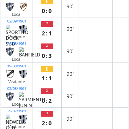
E
90`
0:0
Local
02/09/1961
P
90`
2:1
Visitante
26/08/1961
P
90`
0:3
Local
19/08/1961
E
90`
1:1
Visitante
05/08/1961
P
90`
0:2
Local
29/07/1961
P
90`
2:0
Visitante