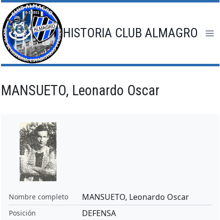
Saltar
al
contenido
HISTORIA CLUB ALMAGRO
MANSUETO, Leonardo Oscar
MANSUETO, Leonardo Oscar
Nombre completo
DEFENSA
Posición