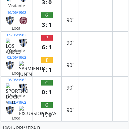
3:0
Visitante
16/06/1962
G
90`
3:1
Local
09/06/1962
P
90`
6:1
Visitante
02/06/1962
E
90`
1:1
Local
26/05/1962
G
90`
0:1
Visitante
19/05/1962
G
90`
1:0
Local
1961 - PRIMERA B