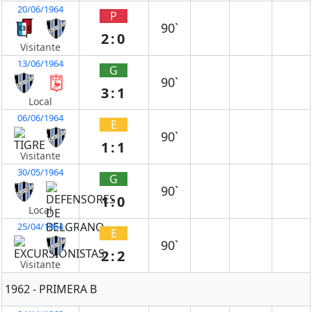
20/06/1964
P
90`
2:0
Visitante
13/06/1964
G
90`
3:1
Local
06/06/1964
E
90`
1:1
Visitante
30/05/1964
G
90`
1:0
Local
25/04/1964
E
90`
2:2
Visitante
1962 - PRIMERA B