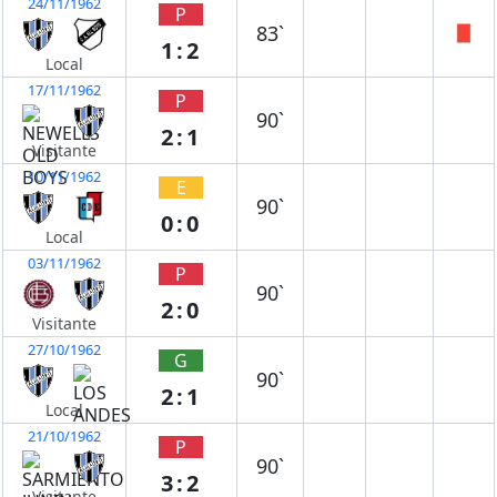
24/11/1962
P
83`
1:2
Local
17/11/1962
P
90`
2:1
Visitante
10/11/1962
E
90`
0:0
Local
03/11/1962
P
90`
2:0
Visitante
27/10/1962
G
90`
2:1
Local
21/10/1962
P
90`
3:2
Visitante