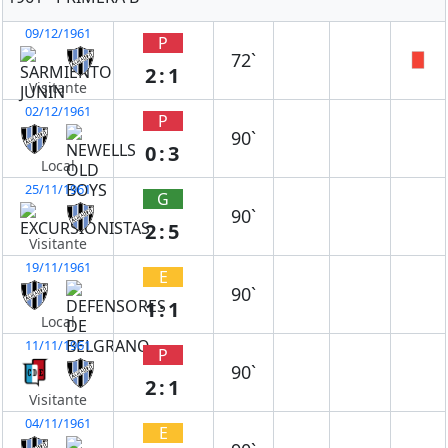
09/12/1961
P
72`
2:1
Visitante
02/12/1961
P
90`
0:3
Local
25/11/1961
G
90`
2:5
Visitante
19/11/1961
E
90`
1:1
Local
11/11/1961
P
90`
2:1
Visitante
04/11/1961
E