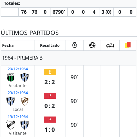
Totales:
76
76
0
6790′
0
0
4
3 (0)
0
0
ÚLTIMOS PARTIDOS
Fecha
Resultado
1964 - PRIMERA B
29/12/1964
E
90`
2:2
Visitante
23/12/1964
P
90`
0:2
Local
19/12/1964
P
90`
1:0
Visitante