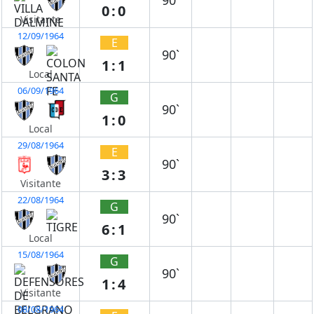
90`
0:0
Visitante
12/09/1964
E
90`
1:1
Local
06/09/1964
G
90`
1:0
Local
29/08/1964
E
90`
3:3
Visitante
22/08/1964
G
90`
6:1
Local
15/08/1964
G
90`
1:4
Visitante
08/08/1964