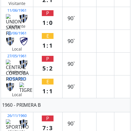
Visitante
11/06/1961
P
90`
1:0
Visitante
03/06/1961
E
90`
1:1
Local
27/05/1961
P
90`
5:2
Visitante
20/05/1961
E
90`
1:1
Local
1960 - PRIMERA B
26/11/1960
P
90`
7:3