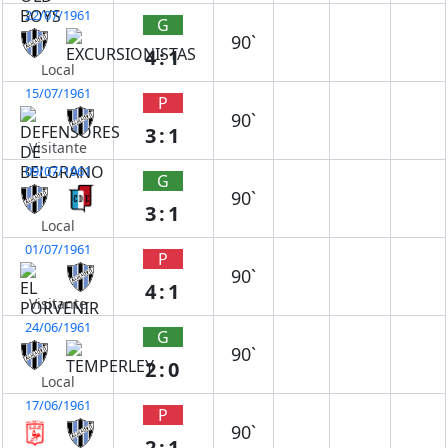
22/07/1961
G
90`
4:1
Local
15/07/1961
P
90`
3:1
Visitante
09/07/1961
G
90`
3:1
Local
01/07/1961
P
90`
4:1
Visitante
24/06/1961
G
90`
2:0
Local
17/06/1961
P
90`
2:1