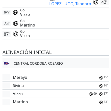
43'
LOPEZ LUGO, Teodoro
Gol
69'
Vizzo
Gol
73'
Martino
Gol
87'
Vizzo
ALINEACIÓN INICIAL
CENTRAL CORDOBA ROSARIO
Merayo
15'
Sivina
16'
Vizzo
69'
87'
Martino
73'