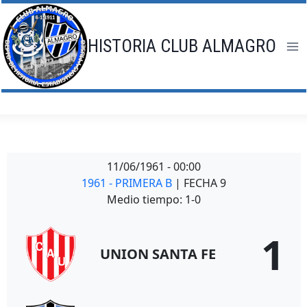
Saltar
al
contenido
HISTORIA CLUB ALMAGRO
11/06/1961
-
00:00
1961 - PRIMERA B
| FECHA 9
Medio tiempo: 1-0
1
UNION SANTA FE