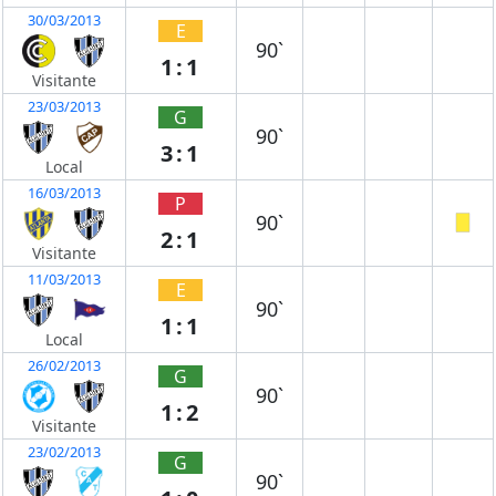
30/03/2013
E
90`
1:1
Visitante
23/03/2013
G
90`
3:1
Local
16/03/2013
P
90`
2:1
Visitante
11/03/2013
E
90`
1:1
Local
26/02/2013
G
90`
1:2
Visitante
23/02/2013
G
90`