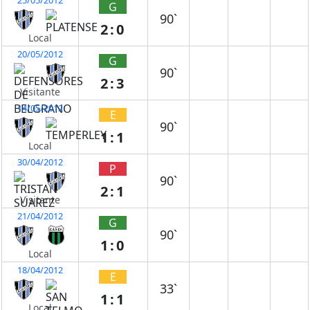
G
90`
2:0
Local
20/05/2012
G
90`
2:3
Visitante
14/05/2012
E
90`
1:1
Local
30/04/2012
P
90`
2:1
Visitante
21/04/2012
G
90`
1:0
Local
18/04/2012
E
33`
1:1
Local