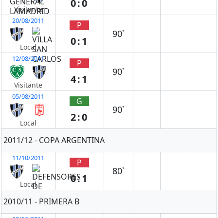
0:0
Visitante
20/08/2011
P
90`
0:1
Local
12/08/2011
P
90`
4:1
Visitante
05/08/2011
G
90`
2:0
Local
2011/12 - COPA ARGENTINA
11/10/2011
P
80`
0:1
Local
2010/11 - PRIMERA B