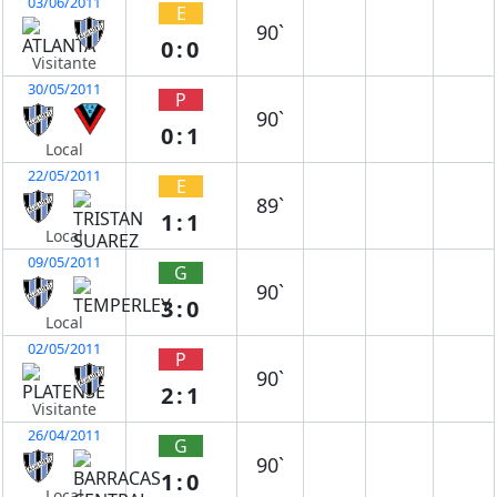
03/06/2011
E
90`
0:0
Visitante
30/05/2011
P
90`
0:1
Local
22/05/2011
E
89`
1:1
Local
09/05/2011
G
90`
3:0
Local
02/05/2011
P
90`
2:1
Visitante
26/04/2011
G
90`
1:0
Local