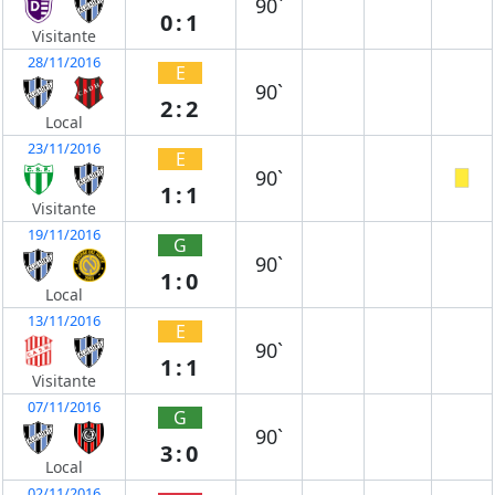
90`
0:1
Visitante
28/11/2016
E
90`
2:2
Local
23/11/2016
E
90`
1:1
Visitante
19/11/2016
G
90`
1:0
Local
13/11/2016
E
90`
1:1
Visitante
07/11/2016
G
90`
3:0
Local
02/11/2016