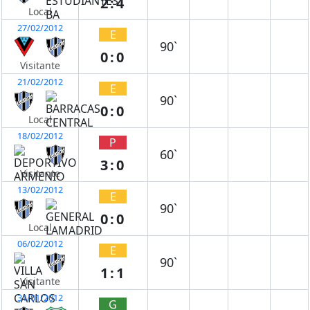
2:4
Local
27/02/2012
E
90`
0:0
Visitante
21/02/2012
E
90`
0:0
Local
18/02/2012
P
60`
3:0
Visitante
13/02/2012
E
90`
0:0
Local
06/02/2012
E
90`
1:1
Visitante
31/01/2012
G