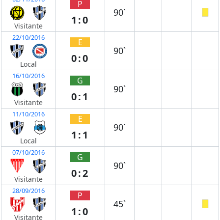
P
90`
1:0
Visitante
22/10/2016
E
90`
0:0
Local
16/10/2016
G
90`
0:1
Visitante
11/10/2016
E
90`
1:1
Local
07/10/2016
G
90`
0:2
Visitante
28/09/2016
P
45`
1:0
Visitante