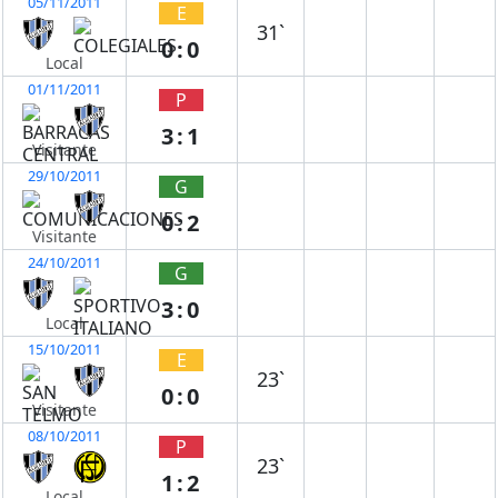
05/11/2011
E
31`
0:0
Local
01/11/2011
P
3:1
Visitante
29/10/2011
G
0:2
Visitante
24/10/2011
G
3:0
Local
15/10/2011
E
23`
0:0
Visitante
08/10/2011
P
23`
1:2
Local