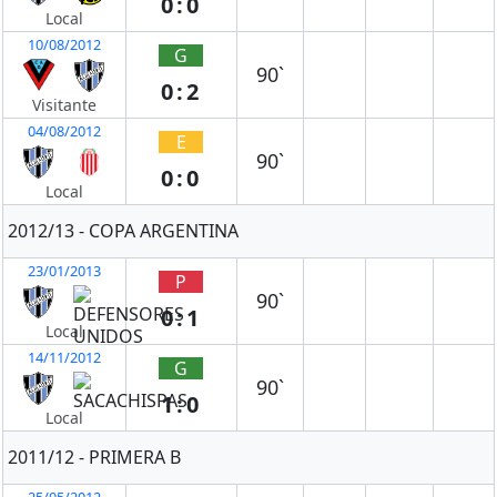
0:0
Local
10/08/2012
G
90`
0:2
Visitante
04/08/2012
E
90`
0:0
Local
2012/13 - COPA ARGENTINA
23/01/2013
P
90`
0:1
Local
14/11/2012
G
90`
1:0
Local
2011/12 - PRIMERA B
25/05/2012