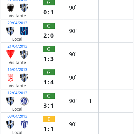
G
90`
0:1
Visitante
29/04/2013
G
90`
2:0
Local
21/04/2013
G
90`
1:3
Visitante
16/04/2013
G
90`
1:4
Visitante
12/04/2013
G
90`
1
3:1
Local
08/04/2013
E
90`
1:1
Local