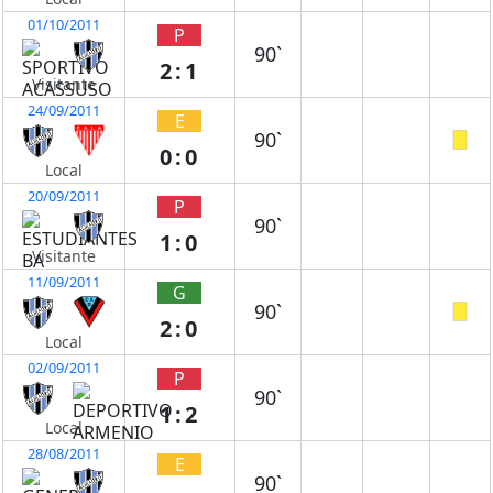
01/10/2011
P
90`
2:1
Visitante
24/09/2011
E
90`
0:0
Local
20/09/2011
P
90`
1:0
Visitante
11/09/2011
G
90`
2:0
Local
02/09/2011
P
90`
1:2
Local
28/08/2011
E
90`