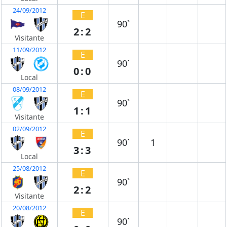
24/09/2012
E
90`
2:2
Visitante
11/09/2012
E
90`
0:0
Local
08/09/2012
E
90`
1:1
Visitante
02/09/2012
E
90`
1
3:3
Local
25/08/2012
E
90`
2:2
Visitante
20/08/2012
E
90`