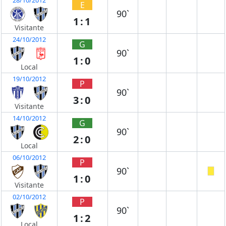
E
90`
1:1
Visitante
24/10/2012
G
90`
1:0
Local
19/10/2012
P
90`
3:0
Visitante
14/10/2012
G
90`
2:0
Local
06/10/2012
P
90`
1:0
Visitante
02/10/2012
P
90`
1:2
Local