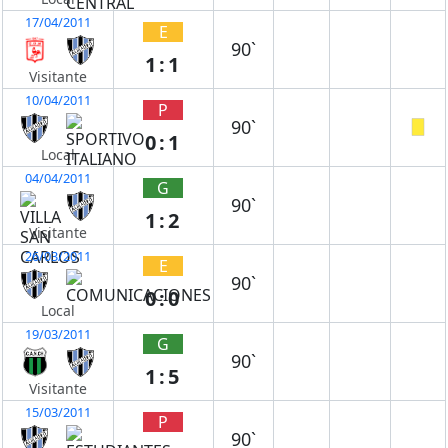
17/04/2011
E
90`
1:1
Visitante
10/04/2011
P
90`
0:1
Local
04/04/2011
G
90`
1:2
Visitante
26/03/2011
E
90`
0:0
Local
19/03/2011
G
90`
1:5
Visitante
15/03/2011
P
90`