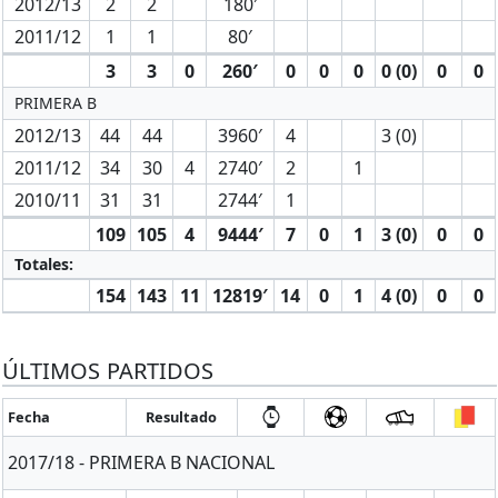
2012/13
2
2
180′
2011/12
1
1
80′
3
3
0
260′
0
0
0
0 (0)
0
0
PRIMERA B
2012/13
44
44
3960′
4
3 (0)
2011/12
34
30
4
2740′
2
1
2010/11
31
31
2744′
1
109
105
4
9444′
7
0
1
3 (0)
0
0
Totales:
154
143
11
12819′
14
0
1
4 (0)
0
0
ÚLTIMOS PARTIDOS
Fecha
Resultado
2017/18 - PRIMERA B NACIONAL