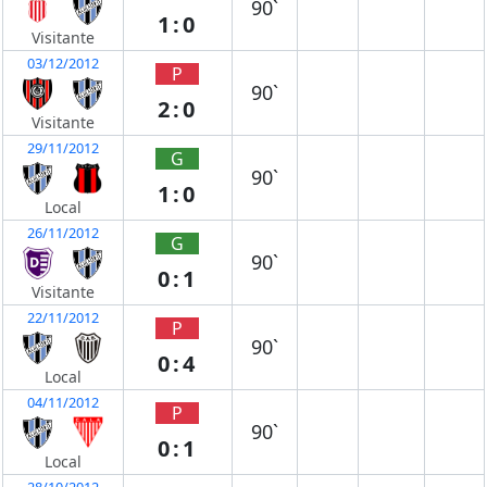
90`
1:0
Visitante
03/12/2012
P
90`
2:0
Visitante
29/11/2012
G
90`
1:0
Local
26/11/2012
G
90`
0:1
Visitante
22/11/2012
P
90`
0:4
Local
04/11/2012
P
90`
0:1
Local
28/10/2012