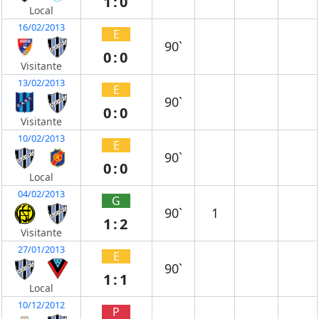
1:0
Local
16/02/2013
E
90`
0:0
Visitante
13/02/2013
E
90`
0:0
Visitante
10/02/2013
E
90`
0:0
Local
04/02/2013
G
90`
1
1:2
Visitante
27/01/2013
E
90`
1:1
Local
10/12/2012
P