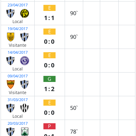
23/04/2017
E
90`
1:1
Local
19/04/2017
E
90`
0:0
Visitante
14/04/2017
E
0:0
Local
09/04/2017
G
1:2
Visitante
31/03/2017
E
50`
0:0
Local
20/03/2017
P
78`