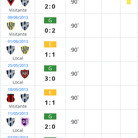
90`
2:0
Visitante
09/06/2013
G
90`
0:2
Visitante
01/06/2013
E
90`
1:1
Local
25/05/2013
G
90`
3:0
Local
18/05/2013
E
90`
1:1
Visitante
11/05/2013
G
90`
2:0
Local
07/05/2013