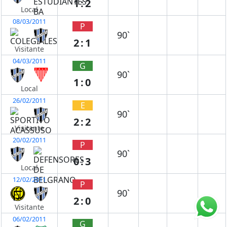
1:2
Local
08/03/2011
P
90`
2:1
Visitante
04/03/2011
G
90`
1:0
Local
26/02/2011
E
90`
2:2
Visitante
20/02/2011
P
90`
0:3
Local
12/02/2011
P
90`
2:0
Visitante
06/02/2011
G