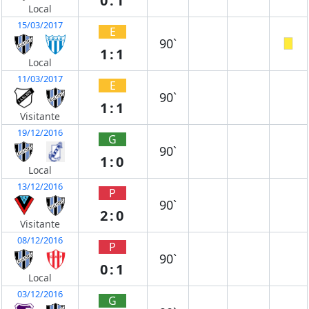
0:1
Local
15/03/2017
E
90`
1:1
Local
11/03/2017
E
90`
1:1
Visitante
19/12/2016
G
90`
1:0
Local
13/12/2016
P
90`
2:0
Visitante
08/12/2016
P
90`
0:1
Local
03/12/2016
G