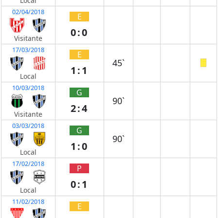
Local
02/04/2018
E
0:0
Visitante
17/03/2018
E
45`
1:1
Local
10/03/2018
G
90`
2:4
Visitante
03/03/2018
G
90`
1:0
Local
17/02/2018
P
0:1
Local
11/02/2018
E