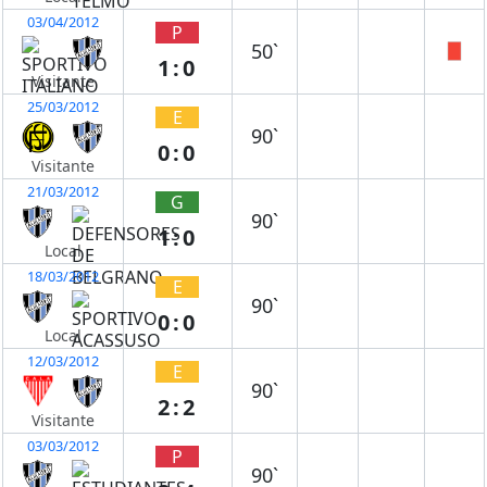
03/04/2012
P
50`
1:0
Visitante
25/03/2012
E
90`
0:0
Visitante
21/03/2012
G
90`
1:0
Local
18/03/2012
E
90`
0:0
Local
12/03/2012
E
90`
2:2
Visitante
03/03/2012
P
90`