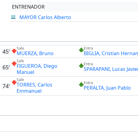
ENTRENADOR
MAYOR Carlos Alberto
Sale
Entra
45'
MUERZA, Bruno
BIGLIA, Cristian Herna
Sale
Entra
FIGUEROA, Diego
65'
SPARAPANI, Lucas Javie
Manuel
Sale
Entra
TORRES, Carlos
74'
PERALTA, Juan Pablo
Emmanuel