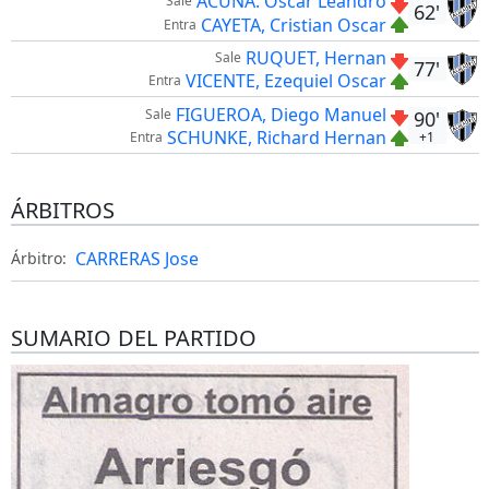
ACUÑA. Oscar Leandro
Sale
62'
CAYETA, Cristian Oscar
Entra
RUQUET, Hernan
Sale
77'
VICENTE, Ezequiel Oscar
Entra
FIGUEROA, Diego Manuel
Sale
90'
SCHUNKE, Richard Hernan
+1
Entra
ÁRBITROS
CARRERAS Jose
Árbitro:
SUMARIO DEL PARTIDO