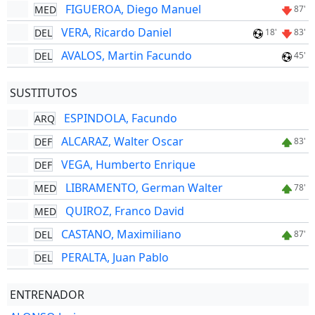
FIGUEROA, Diego Manuel
MED
87'
VERA, Ricardo Daniel
DEL
18'
83'
AVALOS, Martin Facundo
DEL
45'
SUSTITUTOS
ESPINDOLA, Facundo
ARQ
ALCARAZ, Walter Oscar
DEF
83'
VEGA, Humberto Enrique
DEF
LIBRAMENTO, German Walter
MED
78'
QUIROZ, Franco David
MED
CASTANO, Maximiliano
DEL
87'
PERALTA, Juan Pablo
DEL
ENTRENADOR