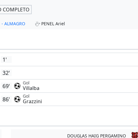
O COMPLETO
O - ALMAGRO
PENEL Ariel
1'
32'
Gol
69'
Villalba
Gol
86'
Grazzini
DOUGLAS HAIG PERGAMINO