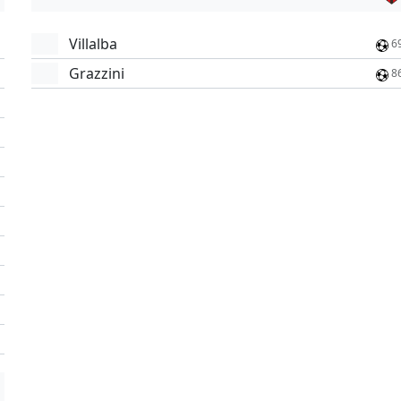
Villalba
6
Grazzini
8
'
'
'
'