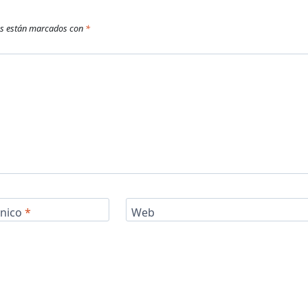
os están marcados con
*
ónico
*
Web