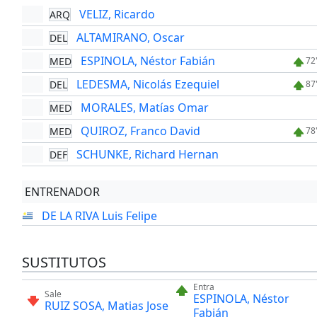
VELIZ, Ricardo
ARQ
ALTAMIRANO, Oscar
DEL
ESPINOLA, Néstor Fabián
MED
72
LEDESMA, Nicolás Ezequiel
DEL
87
MORALES, Matías Omar
MED
QUIROZ, Franco David
MED
78
SCHUNKE, Richard Hernan
DEF
ENTRENADOR
DE LA RIVA Luis Felipe
SUSTITUTOS
Entra
Sale
ESPINOLA, Néstor
RUIZ SOSA, Matias Jose
Fabián