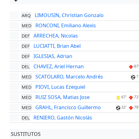
LIMOUSIN, Christian Gonzalo
ARQ
RONCONI, Emiliano Alexis
MED
ARRECHEA, Nicolas
DEF
LUCIATTI, Brian Abel
DEF
IGLESIAS, Adrian
DEF
CHAVEZ, Ariel Hernan
DEL
87
SCATOLARO, Marcelo Andrés
MED
1
PIOVI, Lucas Ezequiel
MED
RUIZ SOSA, Matias Jose
MED
67'
72
GRAHL, Francisco Guillermo
MED
32'
78
RENIERO, Gastón Nicolás
DEL
SUSTITUTOS