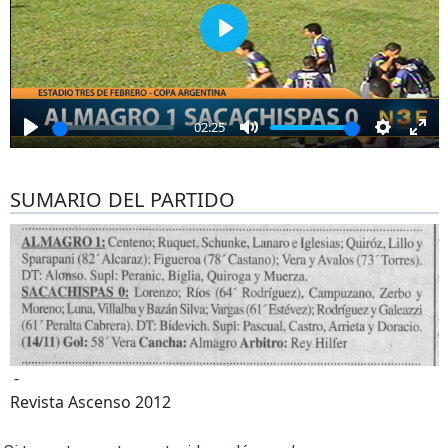
Play
02:25
Play
Mute
Settings
Ent
full
SUMARIO DEL PARTIDO
-
Revista Ascenso 2012