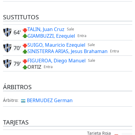
SUSTITUTOS
TALIN, Juan Cruz
Sale
64'
GIAMBUZZI, Ezequiel
Entra
SUIGO, Mauricio Ezequiel
Sale
70'
SINISTERRA ARIAS, Jesus Brahaman
Entra
FIGUEROA, Diego Manuel
Sale
79'
ORTIZ
Entra
ÁRBITROS
BERMUDEZ German
Árbitro:
TARJETAS
Tarjeta Roja