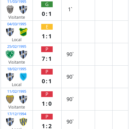
11/03/1995
G
1`
0:1
Visitante
04/03/1995
E
1:1
Local
25/02/1995
P
90`
7:1
Visitante
18/02/1995
P
90`
0:1
Local
11/02/1995
P
90`
1:0
Visitante
17/12/1994
P
90`
1:2