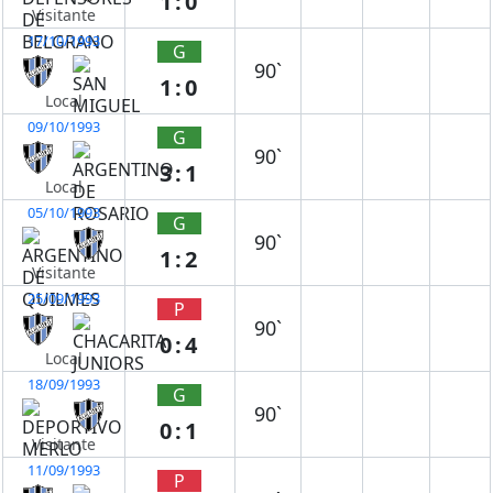
1:0
Visitante
17/10/1993
G
90`
1:0
Local
09/10/1993
G
90`
3:1
Local
05/10/1993
G
90`
1:2
Visitante
25/09/1993
P
90`
0:4
Local
18/09/1993
G
90`
0:1
Visitante
11/09/1993
P