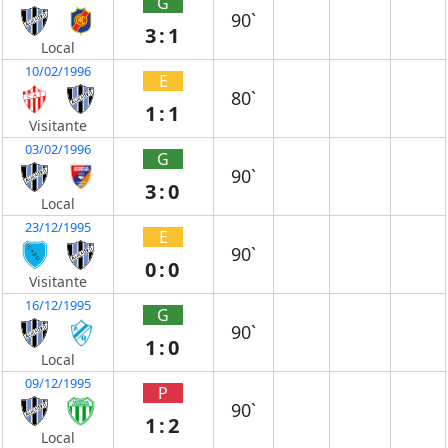
G
90`
3:1
Local
10/02/1996
E
80`
1:1
Visitante
03/02/1996
G
90`
3:0
Local
23/12/1995
E
90`
0:0
Visitante
16/12/1995
G
90`
1:0
Local
09/12/1995
P
90`
1:2
Local