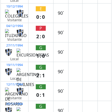
Local
10/12/1994
E
90`
0:0
Visitante
04/12/1994
P
90`
2:0
Visitante
27/11/1994
G
90`
1:0
Local
19/11/1994
G
90`
2:1
Local
12/11/1994
G
90`
0:1
Visitante
05/11/1994
G
90`