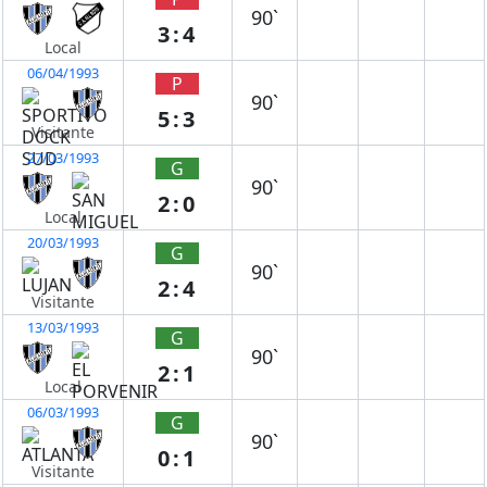
90`
3:4
Local
06/04/1993
P
90`
5:3
Visitante
27/03/1993
G
90`
2:0
Local
20/03/1993
G
90`
2:4
Visitante
13/03/1993
G
90`
2:1
Local
06/03/1993
G
90`
0:1
Visitante