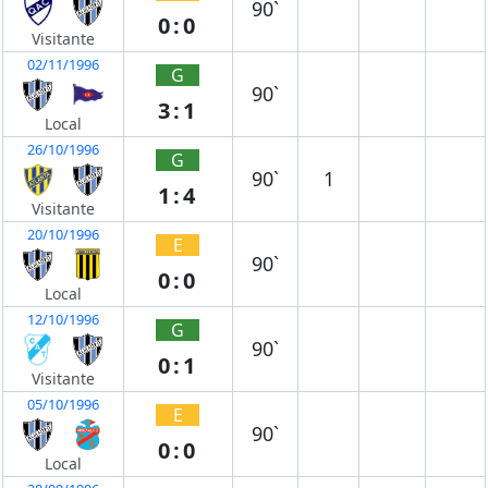
90`
0:0
Visitante
02/11/1996
G
90`
3:1
Local
26/10/1996
G
90`
1
1:4
Visitante
20/10/1996
E
90`
0:0
Local
12/10/1996
G
90`
0:1
Visitante
05/10/1996
E
90`
0:0
Local