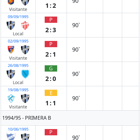
90`
1:2
Visitante
09/09/1995
P
90`
2:3
Local
02/09/1995
P
90`
2:1
Visitante
26/08/1995
G
90`
2:0
Local
19/08/1995
E
90`
1:1
Visitante
1994/95 - PRIMERA B
10/06/1995
P
90`