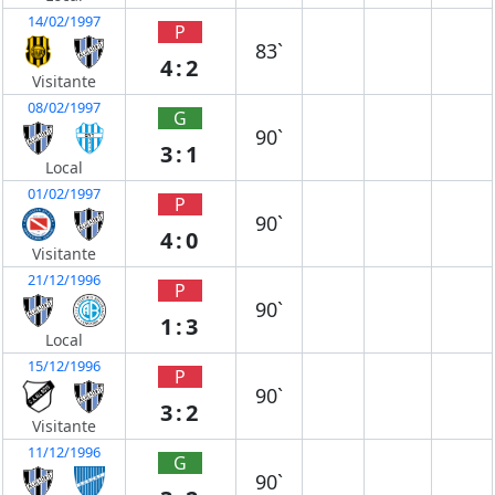
14/02/1997
P
83`
4:2
Visitante
08/02/1997
G
90`
3:1
Local
01/02/1997
P
90`
4:0
Visitante
21/12/1996
P
90`
1:3
Local
15/12/1996
P
90`
3:2
Visitante
11/12/1996
G
90`