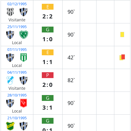
02/12/1995
E
90`
2:2
Visitante
25/11/1995
G
90`
1:0
Local
07/11/1995
E
42`
1:1
Local
04/11/1995
P
82`
2:0
Visitante
28/10/1995
G
90`
3:1
Local
21/10/1995
G
90`
0:1