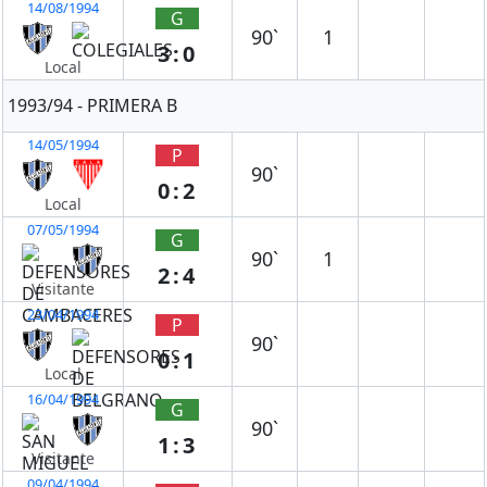
14/08/1994
G
90`
1
3:0
Local
1993/94 - PRIMERA B
14/05/1994
P
90`
0:2
Local
07/05/1994
G
90`
1
2:4
Visitante
23/04/1994
P
90`
0:1
Local
16/04/1994
G
90`
1:3
Visitante
09/04/1994