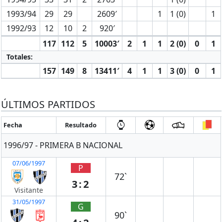
1993/94
29
29
2609′
1
1 (0)
1
1992/93
12
10
2
920′
117
112
5
10003′
2
1
1
2 (0)
0
1
Totales:
157
149
8
13411′
4
1
1
3 (0)
0
1
ÚLTIMOS PARTIDOS
Fecha
Resultado
1996/97 - PRIMERA B NACIONAL
07/06/1997
P
72`
3:2
Visitante
31/05/1997
G
90`