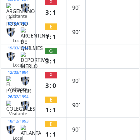
P
90`
3:1
Visitante
02/04/1994
E
90`
1:1
Local
19/03/1994
G
3:1
Local
12/03/1994
P
90`
3:0
Visitante
26/02/1994
E
90`
1:1
Visitante
18/12/1993
E
90`
1:1
Local