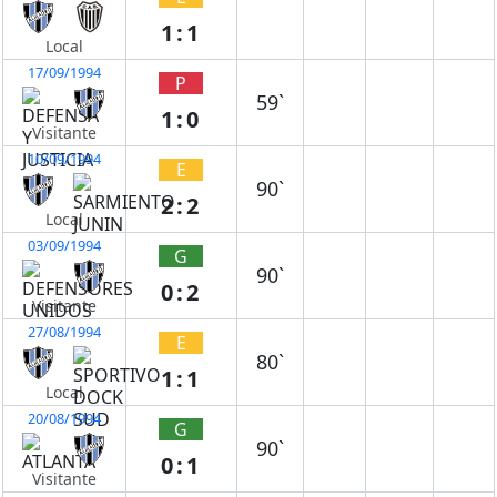
1:1
Local
17/09/1994
P
59`
1:0
Visitante
10/09/1994
E
90`
2:2
Local
03/09/1994
G
90`
0:2
Visitante
27/08/1994
E
80`
1:1
Local
20/08/1994
G
90`
0:1
Visitante