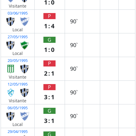
1:0
Visitante
03/06/1995
P
90`
1:4
Local
27/05/1995
G
90`
1:0
Local
20/05/1995
P
90`
2:1
Visitante
12/05/1995
P
90`
3:1
Visitante
06/05/1995
G
90`
3:1
Local
29/04/1995
G