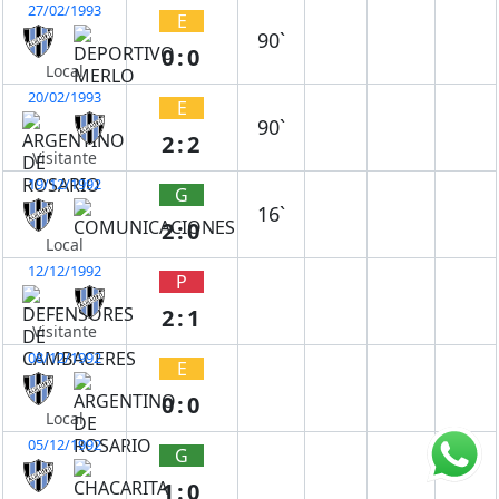
27/02/1993
E
90`
0:0
Local
20/02/1993
E
90`
2:2
Visitante
19/12/1992
G
16`
2:0
Local
12/12/1992
P
2:1
Visitante
08/12/1992
E
0:0
Local
05/12/1992
G
1:0