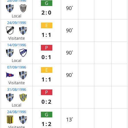
28/09/1996
G
90`
2:0
Local
24/09/1996
E
90`
1:1
Visitante
14/09/1996
P
90`
0:1
Local
07/09/1996
E
90`
1:1
Visitante
31/08/1996
P
0:2
Local
24/08/1996
G
13`
1:2
Visitante