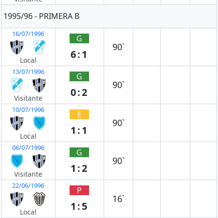
1995/96 - PRIMERA B
16/07/1996
G
90`
6:1
Local
13/07/1996
G
90`
0:2
Visitante
10/07/1996
E
90`
1:1
Local
06/07/1996
G
90`
1:2
Visitante
22/06/1996
P
16`
1:5
Local