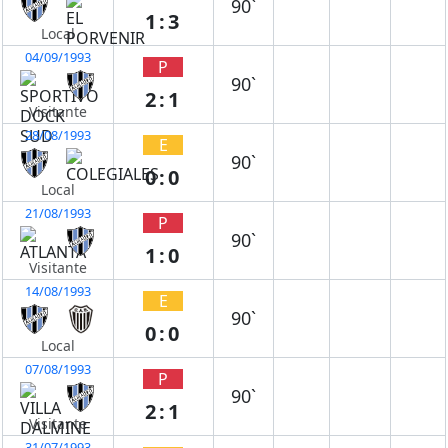
90`
1:3
Local
04/09/1993
P
90`
2:1
Visitante
28/08/1993
E
90`
0:0
Local
21/08/1993
P
90`
1:0
Visitante
14/08/1993
E
90`
0:0
Local
07/08/1993
P
90`
2:1
Visitante
31/07/1993