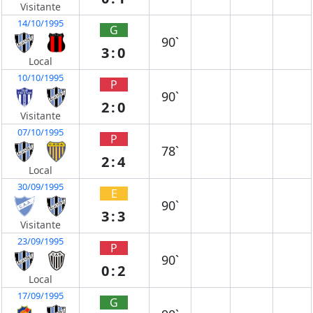
Visitante
14/10/1995
G
90`
3:0
Local
10/10/1995
P
90`
2:0
Visitante
07/10/1995
P
78`
2:4
Local
30/09/1995
E
90`
3:3
Visitante
23/09/1995
P
90`
0:2
Local
17/09/1995
G