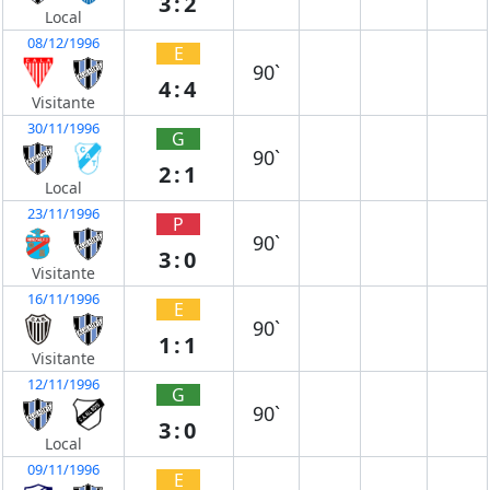
3:2
Local
08/12/1996
E
90`
4:4
Visitante
30/11/1996
G
90`
2:1
Local
23/11/1996
P
90`
3:0
Visitante
16/11/1996
E
90`
1:1
Visitante
12/11/1996
G
90`
3:0
Local
09/11/1996
E