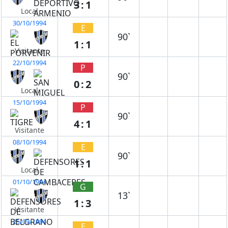
3:1
Local
30/10/1994
E
90`
1:1
Visitante
22/10/1994
P
90`
0:2
Local
15/10/1994
P
90`
4:1
Visitante
08/10/1994
E
90`
1:1
Local
01/10/1994
G
13`
1:3
Visitante
25/09/1994
E