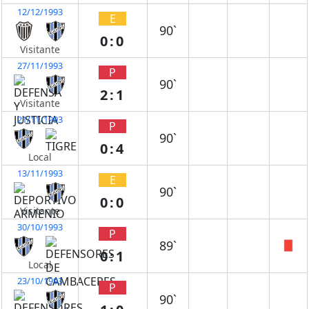
12/12/1993
E
90`
0:0
Visitante
27/11/1993
P
90`
2:1
Visitante
21/11/1993
P
90`
0:4
Local
13/11/1993
E
90`
0:0
Visitante
30/10/1993
P
89`
0:1
Local
23/10/1993
P
90`