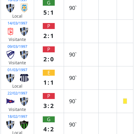
G
90`
5:1
Local
14/03/1997
P
2:1
Visitante
09/03/1997
P
90`
2:0
Visitante
01/03/1997
E
90`
1:1
Local
22/02/1997
P
90`
3:2
Visitante
18/02/1997
G
90`
4:2
Local