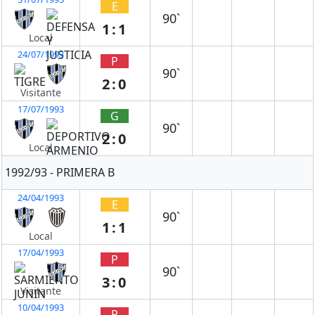
E
90`
1:1
Local
24/07/1993
P
90`
2:0
Visitante
17/07/1993
G
90`
2:0
Local
1992/93 - PRIMERA B
24/04/1993
E
90`
1:1
Local
17/04/1993
P
90`
3:0
Visitante
10/04/1993
P