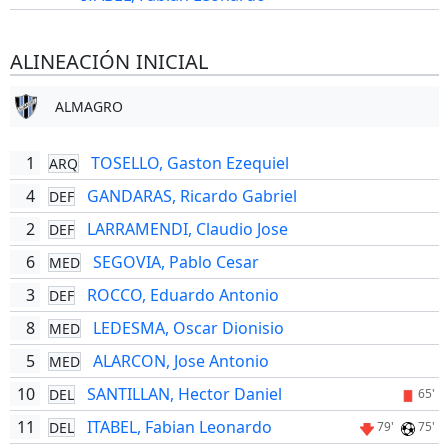
ALINEACIÓN INICIAL
ALMAGRO
1
TOSELLO, Gaston Ezequiel
ARQ
4
GANDARAS, Ricardo Gabriel
DEF
2
LARRAMENDI, Claudio Jose
DEF
6
SEGOVIA, Pablo Cesar
MED
3
ROCCO, Eduardo Antonio
DEF
8
LEDESMA, Oscar Dionisio
MED
5
ALARCON, Jose Antonio
MED
10
SANTILLAN, Hector Daniel
DEL
65'
11
ITABEL, Fabian Leonardo
DEL
79'
75'