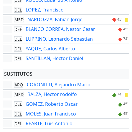
ROCCO, Eduardo Antonio
DEF
LOPEZ, Francisco
DEL
NARDOZZA, Fabian Jorge
MED
45'
BLANCO CORREA, Nestor Cesar
DEF
45'
LUPPINO, Leonardo Sebastian
DEL
74'
YAQUE, Carlos Alberto
DEL
SANTILLAN, Hector Daniel
DEL
SUSTITUTOS
CORONITTI, Alejandro Mario
ARQ
BALZA, Hector rodolfo
MED
74'
GOMEZ, Roberto Oscar
DEL
45'
MOLES, Juan Francisco
DEL
45'
REARTE, Luis Antonio
DEL