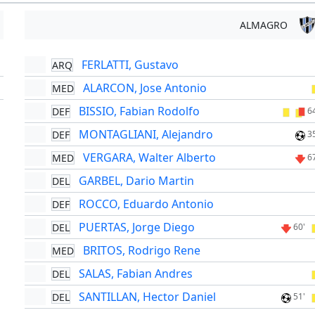
ALMAGRO
FERLATTI, Gustavo
ARQ
'
ALARCON, Jose Antonio
MED
'
BISSIO, Fabian Rodolfo
DEF
6
MONTAGLIANI, Alejandro
DEF
3
VERGARA, Walter Alberto
MED
6
GARBEL, Dario Martin
DEL
ROCCO, Eduardo Antonio
DEF
PUERTAS, Jorge Diego
DEL
60'
BRITOS, Rodrigo Rene
MED
SALAS, Fabian Andres
DEL
SANTILLAN, Hector Daniel
DEL
51'