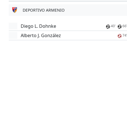
DEPORTIVO ARMENIO
Diego L. Dohnke
40'
66
Alberto J. González
74