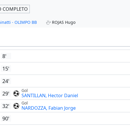
O COMPLETO
minatti - OLIMPO BB
ROJAS Hugo
8'
15'
24'
Gol
29'
SANTILLAN, Hector Daniel
Gol
32'
NARDOZZA, Fabian Jorge
90'