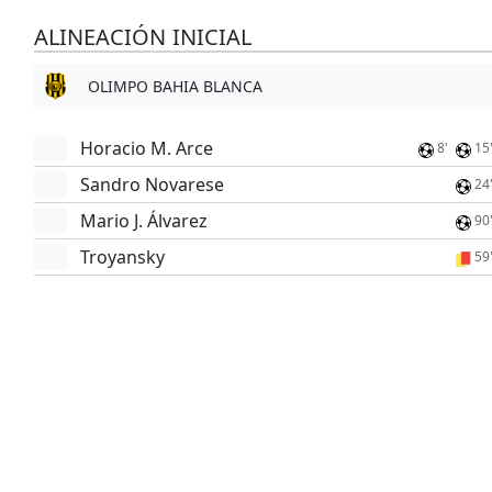
ALINEACIÓN INICIAL
OLIMPO BAHIA BLANCA
Horacio M. Arce
8'
15
Sandro Novarese
24
Mario J. Álvarez
90
Troyansky
59