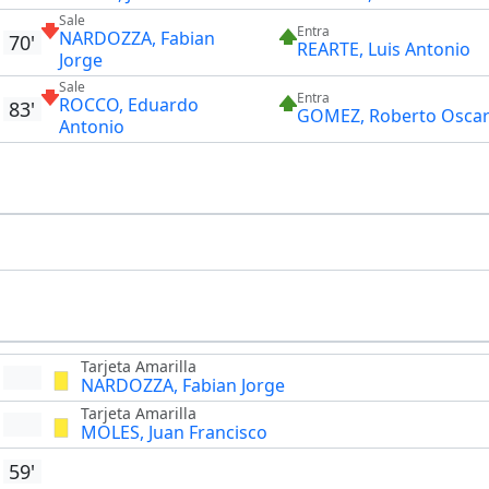
Sale
Entra
NARDOZZA, Fabian
70'
REARTE, Luis Antonio
Jorge
Sale
Entra
ROCCO, Eduardo
83'
GOMEZ, Roberto Osca
Antonio
Tarjeta Amarilla
NARDOZZA, Fabian Jorge
Tarjeta Amarilla
MOLES, Juan Francisco
59'