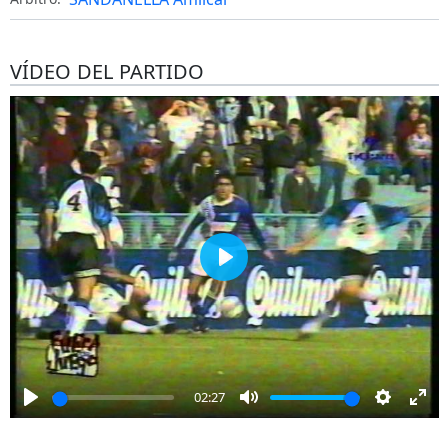
VÍDEO DEL PARTIDO
Play
02:27
Play
Mute
Settings
Ent
full