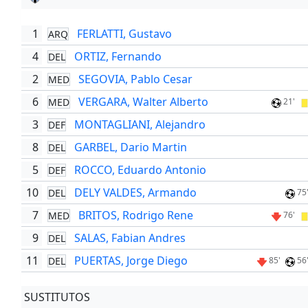
1
FERLATTI, Gustavo
ARQ
4
ORTIZ, Fernando
DEL
2
SEGOVIA, Pablo Cesar
MED
6
VERGARA, Walter Alberto
MED
21'
3
MONTAGLIANI, Alejandro
DEF
8
GARBEL, Dario Martin
DEL
5
ROCCO, Eduardo Antonio
DEF
10
DELY VALDES, Armando
DEL
75
7
BRITOS, Rodrigo Rene
MED
76'
9
SALAS, Fabian Andres
DEL
11
PUERTAS, Jorge Diego
DEL
85'
56
SUSTITUTOS