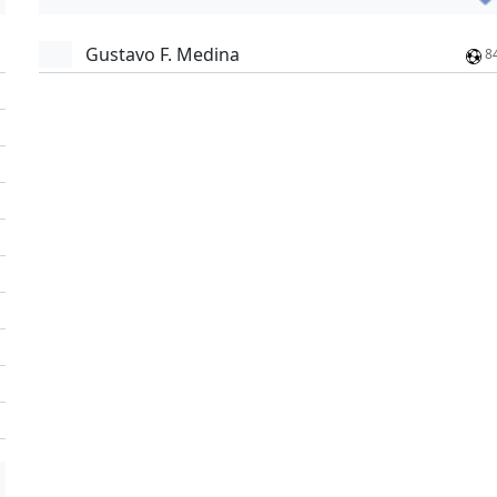
Gustavo F. Medina
8
'
'