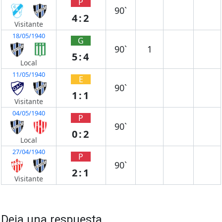
P
90`
4:2
Visitante
18/05/1940
G
90`
1
5:4
Local
11/05/1940
E
90`
1:1
Visitante
04/05/1940
P
90`
0:2
Local
27/04/1940
P
90`
2:1
Visitante
Deja una respuesta