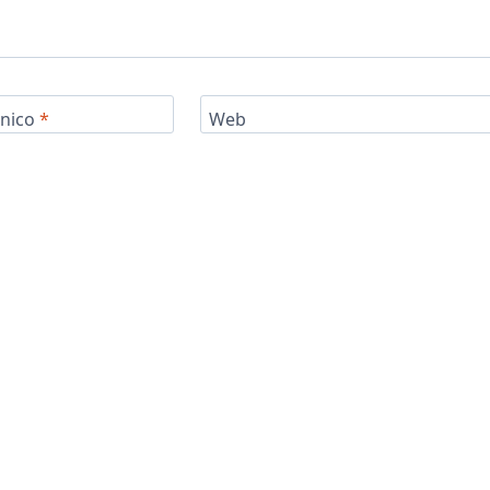
ónico
*
Web