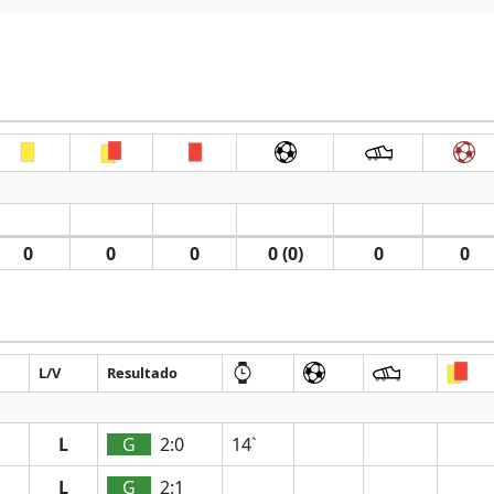
0
0
0
0 (0)
0
0
L/V
Resultado
L
G
2:0
14`
L
G
2:1