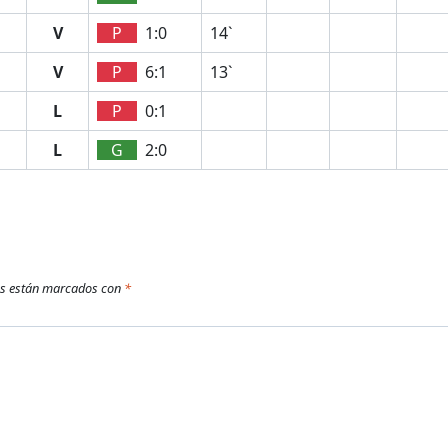
V
P
1:0
14`
V
P
6:1
13`
L
P
0:1
L
G
2:0
os están marcados con
*