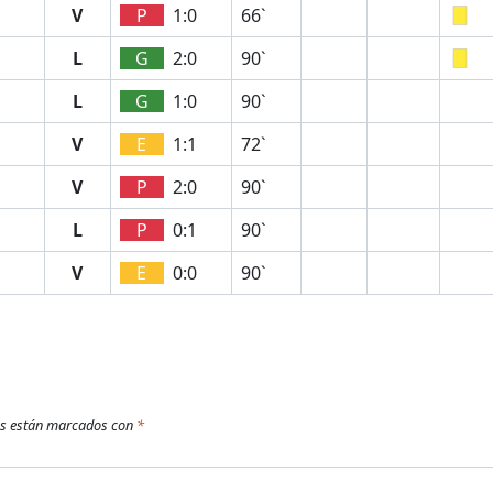
V
P
1:0
66`
L
G
2:0
90`
L
G
1:0
90`
V
E
1:1
72`
V
P
2:0
90`
L
P
0:1
90`
V
E
0:0
90`
os están marcados con
*