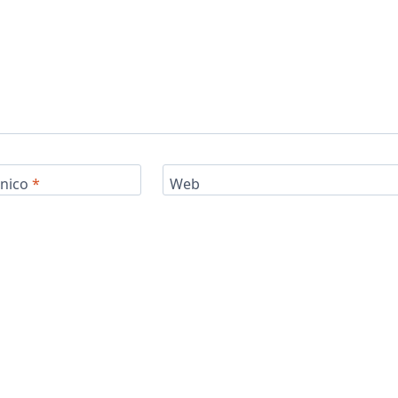
ónico
*
Web