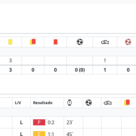
3
1
3
0
0
0 (0)
1
0
L/V
Resultado
L
P
0:2
23`
L
E
1:1
45`