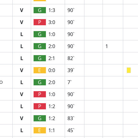
V
G
1:3
90`
V
P
3:0
90`
L
G
1:0
90`
L
G
2:0
90`
1
L
G
2:1
82`
V
E
0:0
39`
L
G
2:0
7`
RO
V
P
1:0
90`
L
P
1:2
90`
V
G
1:2
83`
L
E
1:1
45`