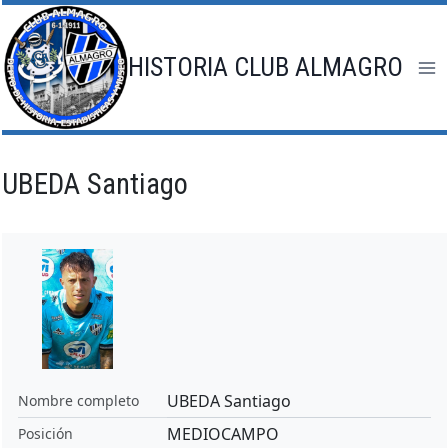
Saltar
al
contenido
HISTORIA CLUB ALMAGRO
UBEDA Santiago
UBEDA Santiago
Nombre completo
MEDIOCAMPO
Posición