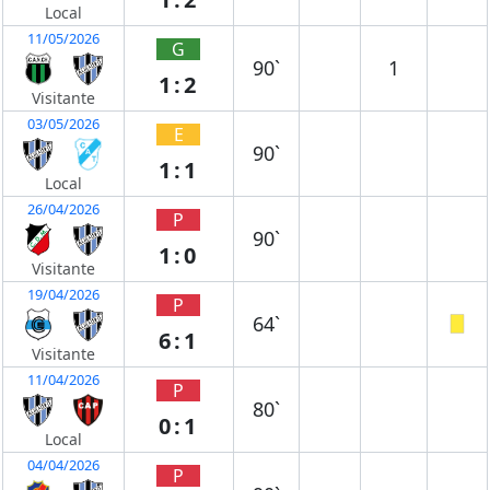
Local
11/05/2026
G
90`
1
1:2
Visitante
03/05/2026
E
90`
1:1
Local
26/04/2026
P
90`
1:0
Visitante
19/04/2026
P
64`
6:1
Visitante
11/04/2026
P
80`
0:1
Local
04/04/2026
P