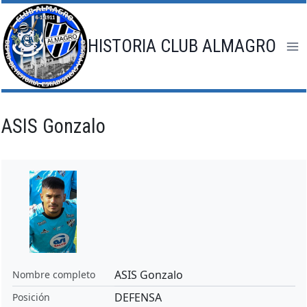
Saltar
al
contenido
HISTORIA CLUB ALMAGRO
ASIS Gonzalo
ASIS Gonzalo
Nombre completo
DEFENSA
Posición