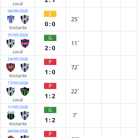
Local
06/06/2026
E
25`
0:0
Visitante
31/05/2026
G
11`
2:0
Local
24/05/2026
P
72`
1:0
Visitante
17/05/2026
P
22`
1:2
Local
11/05/2026
G
7`
1:2
Visitante
04/04/2026
P