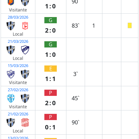
90`
1:0
Visitante
28/03/2026
G
83`
1
2:0
Local
21/03/2026
G
1:0
Local
15/03/2026
E
3`
1:1
Visitante
27/02/2026
P
45`
2:0
Visitante
21/02/2026
P
90`
0:1
Local
13/02/2026