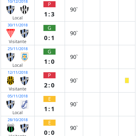
10/12/2018
P
90`
1:3
Local
30/11/2018
G
90`
0:1
Visitante
25/11/2018
G
90`
1:0
Local
12/11/2018
P
90`
2:0
Visitante
05/11/2018
E
90`
1:1
Local
28/10/2018
E
90`
0:0