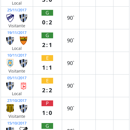
Local
25/11/2017
G
90`
0:2
Visitante
19/11/2017
G
90`
2:1
Local
10/11/2017
E
90`
1:1
Visitante
05/11/2017
E
90`
2:2
Local
27/10/2017
P
90`
1:0
Visitante
15/10/2017
G