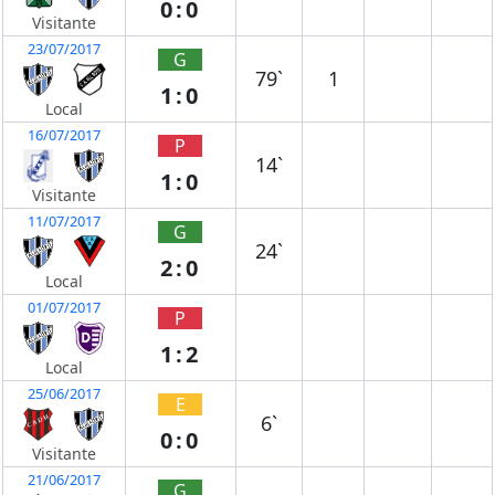
0:0
Visitante
23/07/2017
G
79`
1
1:0
Local
16/07/2017
P
14`
1:0
Visitante
11/07/2017
G
24`
2:0
Local
01/07/2017
P
1:2
Local
25/06/2017
E
6`
0:0
Visitante
21/06/2017
G