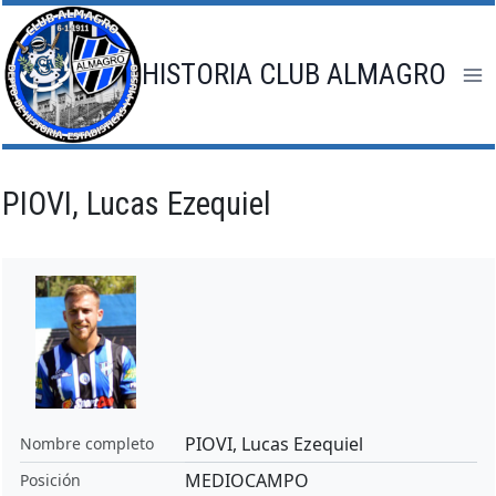
Saltar
al
contenido
HISTORIA CLUB ALMAGRO
PIOVI, Lucas Ezequiel
PIOVI, Lucas Ezequiel
Nombre completo
MEDIOCAMPO
Posición