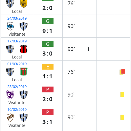
76`
2:0
Local
24/03/2019
G
90`
0:1
Visitante
17/03/2019
G
90`
1
3:0
Local
01/03/2019
E
76`
1:1
Local
23/02/2019
P
90`
2:0
Visitante
10/02/2019
P
90`
3:1
Visitante