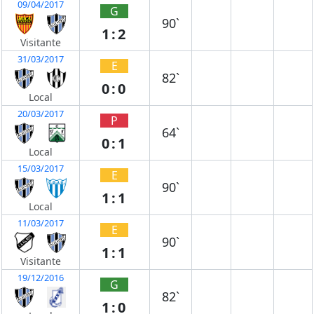
09/04/2017
G
90`
1:2
Visitante
31/03/2017
E
82`
0:0
Local
20/03/2017
P
64`
0:1
Local
15/03/2017
E
90`
1:1
Local
11/03/2017
E
90`
1:1
Visitante
19/12/2016
G
82`
1:0