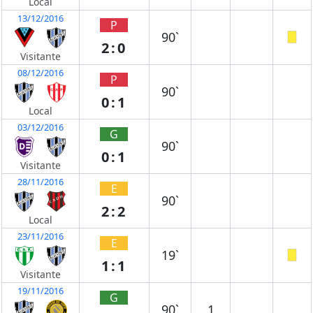
Local
13/12/2016
P
90`
2:0
Visitante
08/12/2016
P
90`
0:1
Local
03/12/2016
G
90`
0:1
Visitante
28/11/2016
E
90`
2:2
Local
23/11/2016
E
19`
1:1
Visitante
19/11/2016
G
90`
1