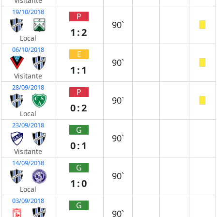
Visitante
19/10/2018
P
90`
1:2
Local
06/10/2018
E
90`
1:1
Visitante
28/09/2018
P
90`
0:2
Local
23/09/2018
G
90`
0:1
Visitante
14/09/2018
G
90`
1:0
Local
03/09/2018
G
90`