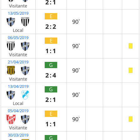
2:1
Visitante
13/05/2019
E
90`
2:2
Local
06/05/2019
E
90`
1:1
Visitante
21/04/2019
G
90`
2:4
Visitante
13/04/2019
G
90`
2:1
Local
05/04/2019
E
90`
1:1
Visitante
30/03/2019
G