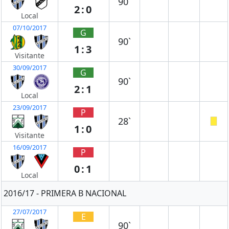
90`
2:0
Local
07/10/2017
G
90`
1:3
Visitante
30/09/2017
G
90`
2:1
Local
23/09/2017
P
28`
1:0
Visitante
16/09/2017
P
0:1
Local
2016/17 - PRIMERA B NACIONAL
27/07/2017
E
90`