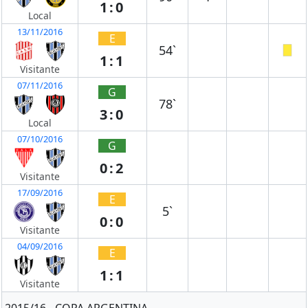
1:0
Local
13/11/2016
E
54`
1:1
Visitante
07/11/2016
G
78`
3:0
Local
07/10/2016
G
0:2
Visitante
17/09/2016
E
5`
0:0
Visitante
04/09/2016
E
1:1
Visitante
2015/16 - COPA ARGENTINA