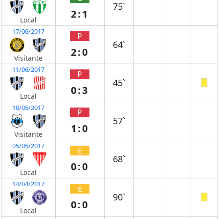
75`
2:1
Local
17/06/2017
P
64`
2:0
Visitante
11/06/2017
P
45`
0:3
Local
10/05/2017
P
57`
1:0
Visitante
05/05/2017
E
68`
0:0
Local
14/04/2017
E
90`
0:0
Local