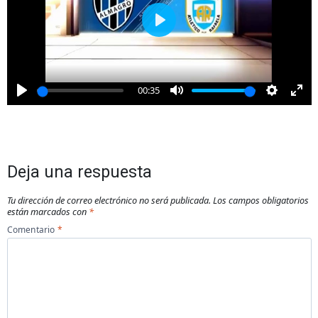
Play
00:35
Play
Mute
Settings
Ent
full
Deja una respuesta
Tu dirección de correo electrónico no será publicada.
Los campos obligatorios
están marcados con
*
Comentario
*