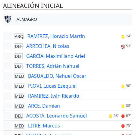
ALINEACIÓN INICIAL
ALMAGRO
RAMIREZ, Horacio Martín
ARQ
74'
ARRECHEA, Nicolas
DEF
53'
GARCIA, Maximiliano Ariel
DEF
TORRES, Adrián Nahuel
DEF
BASUALDO, Nahuel Oscar
MED
PIOVI, Lucas Ezequiel
MED
90'
RAMIREZ, Iván Ricardo
MED
ARCE, Damian
MED
88'
ACOSTA, Leonardo Samuel
DEL
58'
67'
LITRE, Marcos
MED
75'