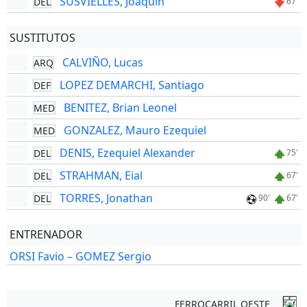
SUSVIELLES, Joaquín
DEL
67'
SUSTITUTOS
CALVIÑO, Lucas
ARQ
LOPEZ DEMARCHI, Santiago
DEF
BENITEZ, Brian Leonel
MED
GONZALEZ, Mauro Ezequiel
MED
DENIS, Ezequiel Alexander
DEL
75'
STRAHMAN, Eial
DEL
67'
TORRES, Jonathan
DEL
90'
67'
ENTRENADOR
ORSI Favio – GOMEZ Sergio
FERROCARRIL OESTE