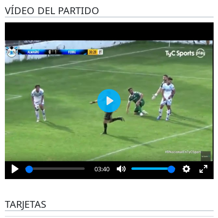
VÍDEO DEL PARTIDO
Play
03:40
Play
Mute
Settings
Ent
full
TARJETAS