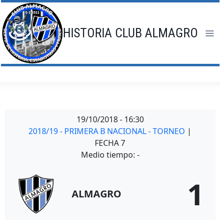
Saltar
al
contenido
HISTORIA CLUB ALMAGRO
19/10/2018
-
16:30
2018/19 - PRIMERA B NACIONAL - TORNEO
|
FECHA 7
Medio tiempo: -
1
ALMAGRO