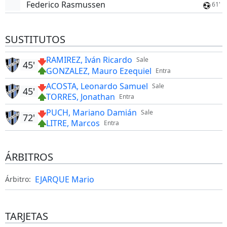
Federico Rasmussen
61'
SUSTITUTOS
RAMIREZ, Iván Ricardo
Sale
45'
GONZALEZ, Mauro Ezequiel
Entra
ACOSTA, Leonardo Samuel
Sale
45'
TORRES, Jonathan
Entra
PUCH, Mariano Damián
Sale
72'
LITRE, Marcos
Entra
ÁRBITROS
EJARQUE Mario
Árbitro:
TARJETAS