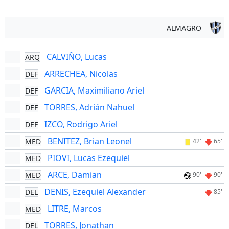
ALMAGRO
CALVIÑO, Lucas
ARQ
ARRECHEA, Nicolas
DEF
GARCIA, Maximiliano Ariel
DEF
TORRES, Adrián Nahuel
DEF
IZCO, Rodrigo Ariel
DEF
BENITEZ, Brian Leonel
MED
42'
65'
PIOVI, Lucas Ezequiel
MED
ARCE, Damian
MED
90'
90'
DENIS, Ezequiel Alexander
DEL
85'
LITRE, Marcos
MED
TORRES, Jonathan
DEL