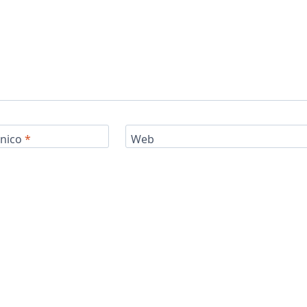
ónico
*
Web