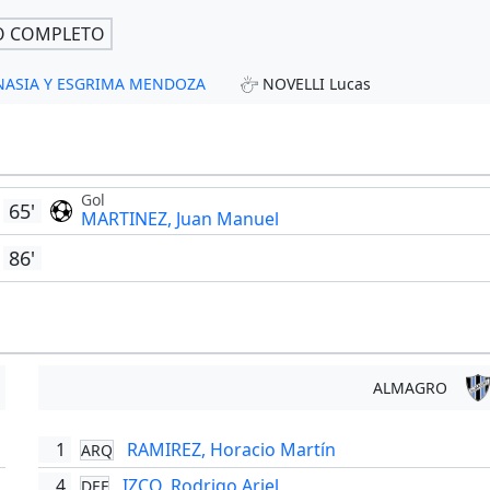
O COMPLETO
GIMNASIA Y ESGRIMA MENDOZA
NOVELLI Lucas
Gol
65'
MARTINEZ, Juan Manuel
86'
ALMAGRO
1
RAMIREZ, Horacio Martín
ARQ
'
4
IZCO, Rodrigo Ariel
DEF