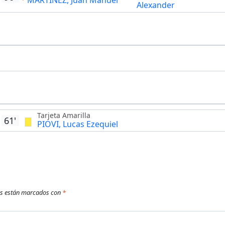
MARTINEZ, Juan Manuel
Alexander
Tarjeta Amarilla
61'
PIOVI, Lucas Ezequiel
os están marcados con
*