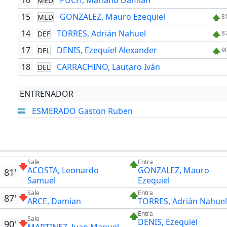
16
PUCH, Mariano Damián
MED
15
GONZALEZ, Mauro Ezequiel
MED
8
14
TORRES, Adrián Nahuel
DEF
8
17
DENIS, Ezequiel Alexander
DEL
9
18
CARRACHINO, Lautaro Iván
DEL
ENTRENADOR
ESMERADO Gaston Ruben
Sale
Entra
ACOSTA, Leonardo
GONZALEZ, Mauro
81'
Samuel
Ezequiel
Sale
Entra
87'
ARCE, Damian
TORRES, Adrián Nahuel
Entra
Sale
DENIS, Ezequiel
90'