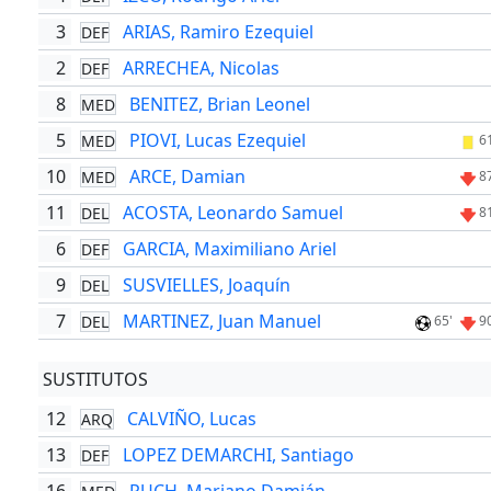
3
ARIAS, Ramiro Ezequiel
DEF
2
ARRECHEA, Nicolas
DEF
8
BENITEZ, Brian Leonel
MED
5
PIOVI, Lucas Ezequiel
MED
6
10
ARCE, Damian
MED
8
11
ACOSTA, Leonardo Samuel
DEL
8
6
GARCIA, Maximiliano Ariel
DEF
9
SUSVIELLES, Joaquín
DEL
7
MARTINEZ, Juan Manuel
DEL
65'
9
SUSTITUTOS
12
CALVIÑO, Lucas
ARQ
13
LOPEZ DEMARCHI, Santiago
DEF