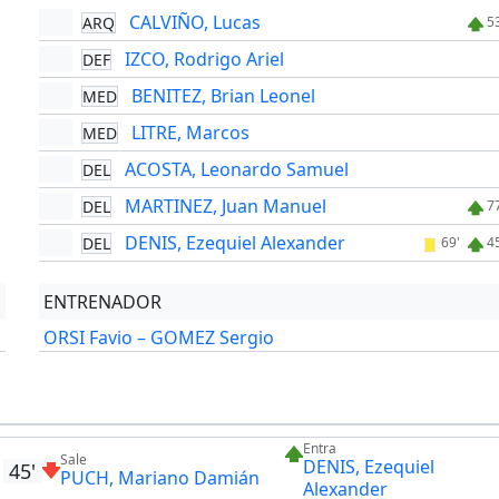
CALVIÑO, Lucas
ARQ
5
IZCO, Rodrigo Ariel
DEF
BENITEZ, Brian Leonel
MED
LITRE, Marcos
MED
ACOSTA, Leonardo Samuel
DEL
MARTINEZ, Juan Manuel
DEL
7
DENIS, Ezequiel Alexander
DEL
69'
4
ENTRENADOR
ORSI Favio – GOMEZ Sergio
Entra
Sale
DENIS, Ezequiel
45'
PUCH, Mariano Damián
Alexander