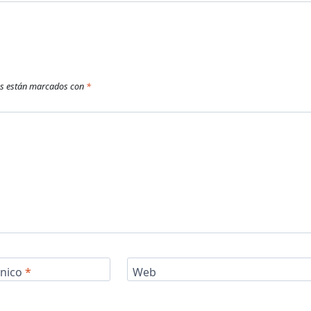
os están marcados con
*
ónico
*
Web