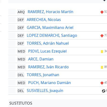
RAMIREZ, Horacio Martín
ARQ
'
5
ARRECHEA, Nicolas
DEF
'
GARCIA, Maximiliano Ariel
DEF
'
LOPEZ DEMARCHI, Santiago
DEF
7
TORRES, Adrián Nahuel
DEF
PIOVI, Lucas Ezequiel
MED
3
ARCE, Damian
MED
RAMIREZ, Iván Ricardo
MED
8
TORRES, Jonathan
DEL
PUCH, Mariano Damián
MED
4
SUSVIELLES, Joaquín
DEL
SUSTITUTOS