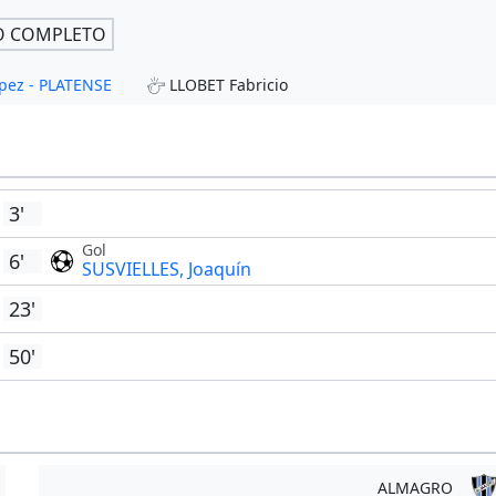
O COMPLETO
ópez - PLATENSE
LLOBET Fabricio
3'
Gol
6'
SUSVIELLES, Joaquín
23'
50'
ALMAGRO