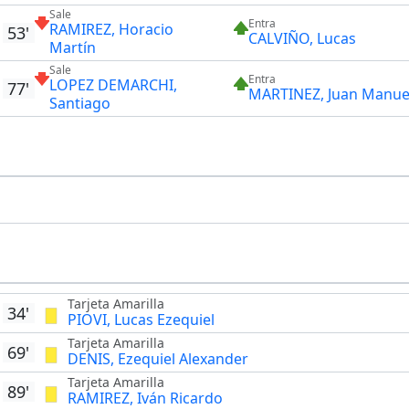
Sale
Entra
RAMIREZ, Horacio
53'
CALVIÑO, Lucas
Martín
Sale
Entra
LOPEZ DEMARCHI,
77'
MARTINEZ, Juan Manue
Santiago
Tarjeta Amarilla
34'
PIOVI, Lucas Ezequiel
Tarjeta Amarilla
69'
DENIS, Ezequiel Alexander
Tarjeta Amarilla
89'
RAMIREZ, Iván Ricardo