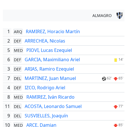
ALMAGRO
1
RAMIREZ, Horacio Martín
ARQ
2
ARRECHEA, Nicolas
DEF
5
PIOVI, Lucas Ezequiel
MED
6
GARCIA, Maximiliano Ariel
DEF
14'
3
ARIAS, Ramiro Ezequiel
DEF
7
MARTINEZ, Juan Manuel
DEL
62'
65'
4
IZCO, Rodrigo Ariel
DEF
8
RAMIREZ, Iván Ricardo
MED
11
ACOSTA, Leonardo Samuel
DEL
77'
9
SUSVIELLES, Joaquín
DEL
10
ARCE, Damian
MED
85'