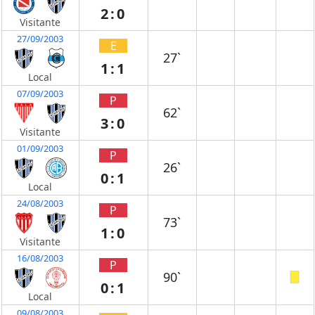
2:0
Visitante
27/09/2003
E
27`
1:1
Local
07/09/2003
P
62`
3:0
Visitante
01/09/2003
P
26`
0:1
Local
24/08/2003
P
73`
1:0
Visitante
16/08/2003
P
90`
0:1
Local
09/08/2003