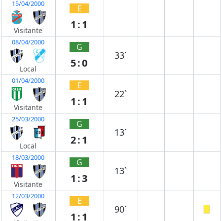
15/04/2000
E
1:1
Visitante
08/04/2000
G
33`
5:0
Local
01/04/2000
E
22`
1:1
Visitante
25/03/2000
G
13`
2:1
Local
18/03/2000
G
13`
1:3
Visitante
12/03/2000
E
90`
1:1