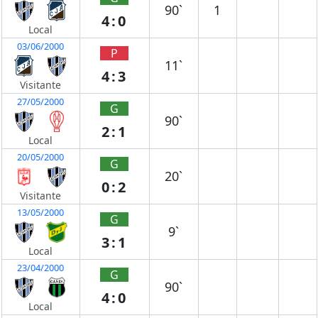
90`
1
4:0
Local
03/06/2000
P
11`
4:3
Visitante
27/05/2000
G
90`
2:1
Local
20/05/2000
G
20`
0:2
Visitante
13/05/2000
G
9`
3:1
Local
23/04/2000
G
90`
4:0
Local