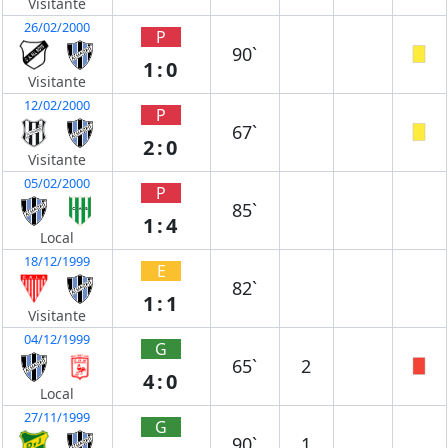
Visitante
26/02/2000
P
90`
1:0
Visitante
12/02/2000
P
67`
2:0
Visitante
05/02/2000
P
85`
1:4
Local
18/12/1999
E
82`
1:1
Visitante
04/12/1999
G
65`
2
4:0
Local
27/11/1999
G
90`
1