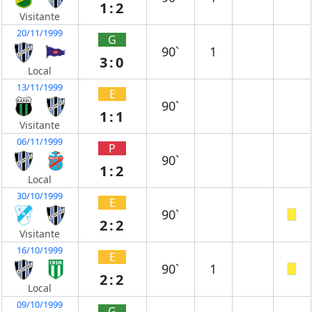
1:2
Visitante
20/11/1999
G
90`
1
3:0
Local
13/11/1999
E
90`
1:1
Visitante
06/11/1999
P
90`
1:2
Local
30/10/1999
E
90`
2:2
Visitante
16/10/1999
E
90`
1
2:2
Local
09/10/1999
G