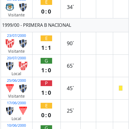
E
34`
0:0
Visitante
1999/00 - PRIMERA B NACIONAL
23/07/2000
E
90`
1:1
Visitante
20/07/2000
G
65`
1:0
Local
25/06/2000
P
45`
1:0
Visitante
17/06/2000
E
25`
0:0
Local
10/06/2000
G