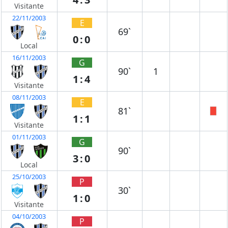
Visitante
22/11/2003
E
69`
0:0
Local
16/11/2003
G
90`
1
1:4
Visitante
08/11/2003
E
81`
1:1
Visitante
01/11/2003
G
90`
3:0
Local
25/10/2003
P
30`
1:0
Visitante
04/10/2003
P