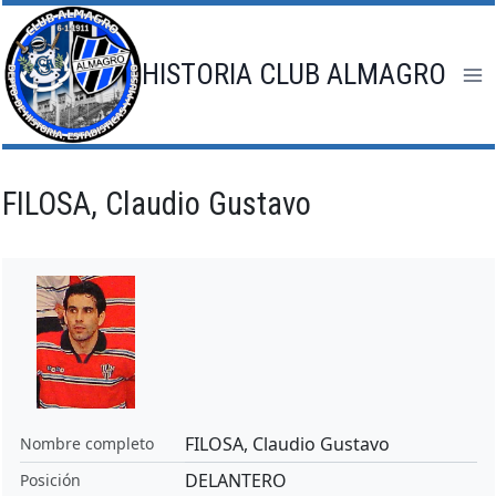
Saltar
al
contenido
HISTORIA CLUB ALMAGRO
FILOSA, Claudio Gustavo
FILOSA, Claudio Gustavo
Nombre completo
DELANTERO
Posición