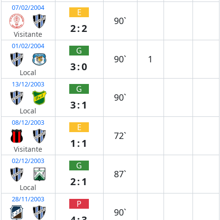
07/02/2004
E
90`
2:2
Visitante
01/02/2004
G
90`
1
3:0
Local
13/12/2003
G
90`
3:1
Local
08/12/2003
E
72`
1:1
Visitante
02/12/2003
G
87`
2:1
Local
28/11/2003
P
90`
4:3