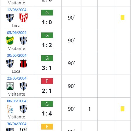
Visitante
12/06/2004
G
90`
1:0
Local
05/06/2004
G
90`
1:2
Visitante
30/05/2004
G
90`
3:1
Local
22/05/2004
P
90`
2:1
Visitante
08/05/2004
G
90`
1
1:4
Visitante
30/04/2004
E