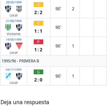
28/08/1999
E
90`
2
2:2
Local
21/08/1999
E
90`
1:1
Visitante
14/08/1999
P
90`
1
1:2
Local
1995/96 - PRIMERA B
04/11/1995
G
90`
1
2:0
Local
Deja una respuesta