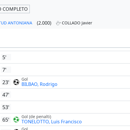
O COMPLETO
(2.000)
VENTUD ANTONIANA
COLLADO Javier
5'
7'
Gol
23'
BILBAO, Rodrigo
47'
53'
Gol (de penalti)
65'
TONELOTTO, Luis Francisco
Gol