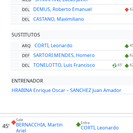
DEMUS, Roberto Emanuel
DEL
6
CASTANO, Maximiliano
DEL
SUSTITUTOS
CORTI, Leonardo
ARQ
4
SARTORI MENDES, Homero
DEF
6
TONELOTTO, Luis Francisco
DEL
65'
6
ENTRENADOR
HRABINA Enrique Oscar – SANCHEZ Juan Amador
Sale
Entra
BERNACCHIA, Martin
45'
CORTI, Leonardo
Ariel