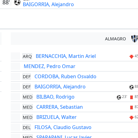
88'
BAIGORRIA, Alejandro
ALMAGRO
BERNACCHIA, Martin Ariel
ARQ
'
4
MENDEZ, Pedro Omar
'
CORDOBA, Ruben Osvaldo
DEF
'
BAIGORRIA, Alejandro
DEF
'
8
BILBAO, Rodrigo
MED
23'
8
CARRERA, Sebastian
MED
8
BRIZUELA, Walter
MED
6
FILOSA, Claudio Gustavo
DEL
SPARAPANI, Lucas Javier
MED