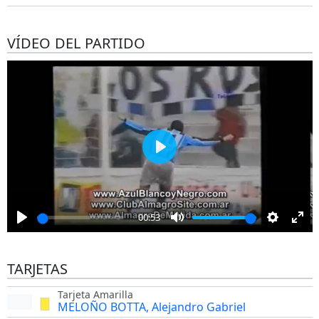
VÍDEO DEL PARTIDO
Play
00:53
Play
Mute
Settings
Ent
full
TARJETAS
Tarjeta Amarilla
MELOÑO BOTTA, Alejandro Gabriel