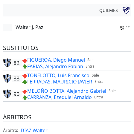
QUILMES
Walter J. Paz
77'
SUSTITUTOS
FIGUEROA, Diego Manuel
Sale
82'
FARIAS, Alejandro Fabian
Entra
TONELOTTO, Luis Francisco
Sale
88'
FERRADAS, MAURICIO JAVIER
Entra
MELOÑO BOTTA, Alejandro Gabriel
Sale
90'
CARRANZA, Ezequiel Arnaldo
Entra
ÁRBITROS
DIAZ Walter
Árbitro: