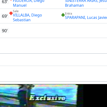
FIGUEROA, Diego
SINISTERRA ARIAS, Jesu
63'
Manuel
Brahaman
Sale
Entra
VILLALBA, Diego
69'
SPARAPANI, Lucas Javie
Sebastian
90'