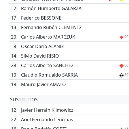
2
Ramón Humberto GALARZA
17
Federico BESSONE
13
Fernando Rubén CLEMENTZ
20
Carlos Alberto MARCZUK
90
8
Oscar Darío ALANIZ
14
Silvio David RISIO
28
Carlos Alberto SANCHEZ
60
10
Claudio Romualdo SARRIA
89
19
Mauro Javier AMATO
SUSTITUTOS
12
Javier Hernán Klimowicz
22
Ariel Fernando Lencinas
45