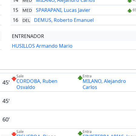
14
MILANO, Alejandro Carlos
MED
15
SPARAPANI, Lucas Javier
MED
'
6
16
DEMUS, Roberto Emanuel
DEL
'
ENTRENADOR
HUSILLOS Armando Mario
Sale
Entra
CORDOBA, Ruben
MILANO, Alejandro
45'
Osvaldo
Carlos
45'
60'
Sale
Entra