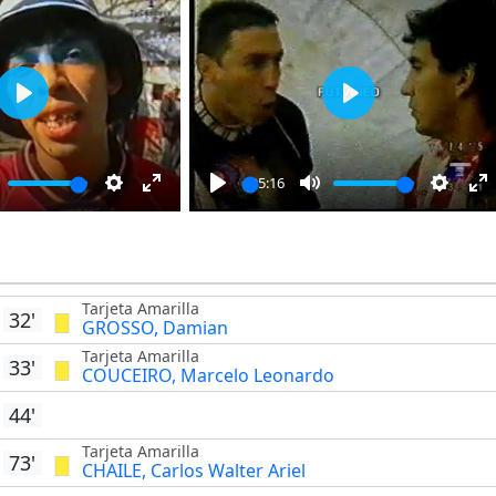
Play
Play
05:16
ute
Settings
Enter
Play
Mute
Settin
E
fullscreen
fu
Tarjeta Amarilla
32'
GROSSO, Damian
Tarjeta Amarilla
33'
COUCEIRO, Marcelo Leonardo
44'
Tarjeta Amarilla
73'
CHAILE, Carlos Walter Ariel