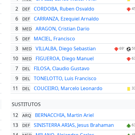
2
CORDOBA, Ruben Osvaldo
DEF
4
6
CARRANZA, Ezequiel Arnaldo
DEF
8
ARAGON, Cristian Dario
MED
5
MACIEL, Francisco
DEF
'
3
VILLALBA, Diego Sebastian
MED
69'
5
10
FIGUEROA, Diego Manuel
MED
6
7
FILOSA, Claudio Gustavo
DEL
'
9
TONELOTTO, Luis Francisco
DEL
'
11
COUCEIRO, Marcelo Leonardo
DEL
3
SUSTITUTOS
12
BERNACCHIA, Martin Ariel
ARQ
13
SINISTERRA ARIAS, Jesus Brahaman
DEF
6
'
4