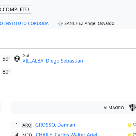
O COMPLETO
ADIO INSTITUTO CORDOBA
SANCHEZ Angel Osvaldo
Gol
59'
VILLALBA, Diego Sebastian
89'
ALMAGRO
1
GROSSO, Damian
ARQ
3
4
CHAILE, Carlos Walter Ariel
MED
'
7