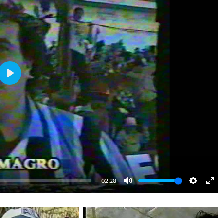
Play
02:28
Mute
Settin
E
fu