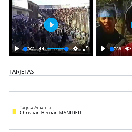
Play
22:02
07:38
Play
Mute
Settings
Enter
Play
M
fullscreen
TARJETAS
Tarjeta Amarilla
Christian Hernán MANFREDI