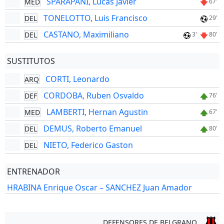
SPARAPANI, Lucas Javier
MED
67'
TONELOTTO, Luis Francisco
DEL
29'
CASTANO, Maximiliano
DEL
3'
80'
SUSTITUTOS
CORTI, Leonardo
ARQ
CORDOBA, Ruben Osvaldo
DEF
76'
LAMBERTI, Hernan Agustin
MED
67'
DEMUS, Roberto Emanuel
DEL
80'
NIETO, Federico Gaston
DEL
ENTRENADOR
HRABINA Enrique Oscar – SANCHEZ Juan Amador
DEFENSORES DE BELGRANO