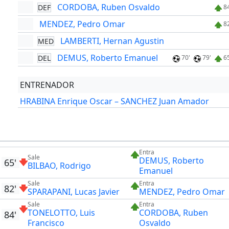
CORDOBA, Ruben Osvaldo
DEF
8
MENDEZ, Pedro Omar
8
LAMBERTI, Hernan Agustin
MED
DEMUS, Roberto Emanuel
DEL
70'
79'
6
ENTRENADOR
HRABINA Enrique Oscar – SANCHEZ Juan Amador
Entra
Sale
DEMUS, Roberto
65'
BILBAO, Rodrigo
Emanuel
Sale
Entra
82'
SPARAPANI, Lucas Javier
MENDEZ, Pedro Omar
Sale
Entra
TONELOTTO, Luis
CORDOBA, Ruben
84'
Francisco
Osvaldo