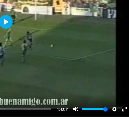
Play
1:43:41
Mute
Settin
E
fu