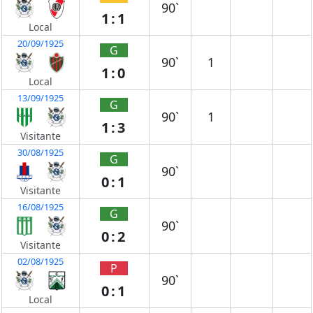
90`
1:1
Local
20/09/1925
G
90`
1
1:0
Local
13/09/1925
G
90`
1
1:3
Visitante
30/08/1925
G
90`
0:1
Visitante
16/08/1925
G
90`
0:2
Visitante
02/08/1925
P
90`
0:1
Local