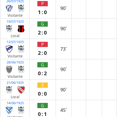
26/07/1925
P
90`
1:0
Visitante
19/07/1925
G
90`
2:0
Local
12/07/1925
P
73`
2:0
Visitante
28/06/1925
G
90`
0:2
Visitante
21/06/1925
E
90`
0:0
Local
14/06/1925
G
45`
0:1