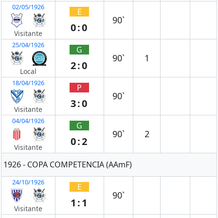
02/05/1926
E
90`
0:0
Visitante
25/04/1926
G
90`
1
2:0
Local
18/04/1926
P
90`
3:0
Visitante
04/04/1926
G
90`
2
0:2
Visitante
1926 - COPA COMPETENCIA (AAmF)
24/10/1926
E
90`
1:1
Visitante