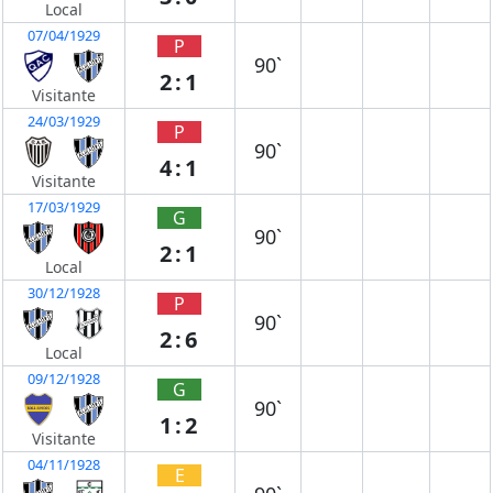
Local
07/04/1929
P
90`
2:1
Visitante
24/03/1929
P
90`
4:1
Visitante
17/03/1929
G
90`
2:1
Local
30/12/1928
P
90`
2:6
Local
09/12/1928
G
90`
1:2
Visitante
04/11/1928
E