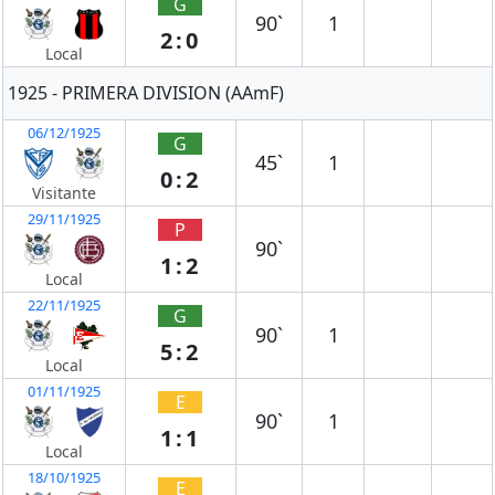
G
90`
1
2:0
Local
1925 - PRIMERA DIVISION (AAmF)
06/12/1925
G
45`
1
0:2
Visitante
29/11/1925
P
90`
1:2
Local
22/11/1925
G
90`
1
5:2
Local
01/11/1925
E
90`
1
1:1
Local
18/10/1925
E