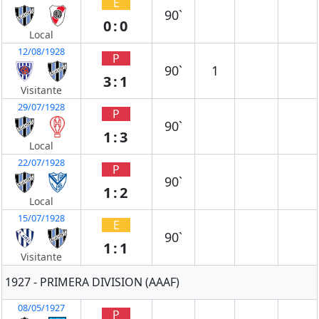
E
90`
0:0
Local
12/08/1928
P
90`
1
3:1
Visitante
29/07/1928
P
90`
1:3
Local
22/07/1928
P
90`
1:2
Local
15/07/1928
E
90`
1:1
Visitante
1927 - PRIMERA DIVISION (AAAF)
08/05/1927
P