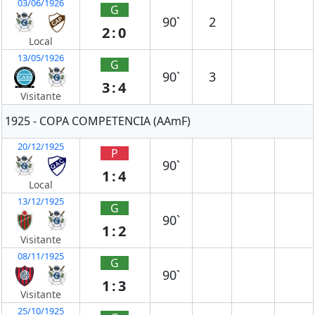
03/06/1926
G
90`
2
2:0
Local
13/05/1926
G
90`
3
3:4
Visitante
1925 - COPA COMPETENCIA (AAmF)
20/12/1925
P
90`
1:4
Local
13/12/1925
G
90`
1:2
Visitante
08/11/1925
G
90`
1:3
Visitante
25/10/1925