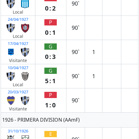
90`
0:2
Local
24/04/1927
P
90`
0:1
Local
17/04/1927
G
90`
1
0:3
Visitante
10/04/1927
G
90`
1
5:1
Local
20/03/1927
P
90`
1:0
Visitante
1926 - PRIMERA DIVISION (AAmF)
31/10/1926
E