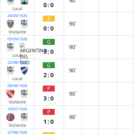
90`
0:0
Local
26/09/1926
E
90`
0:0
Visitante
05/09/1926
G
90`
3:0
Local
22/08/1926
G
90`
2:0
Local
08/08/1926
P
90`
3:0
Visitante
18/07/1926
P
90`
1:0
Visitante
27/06/1926