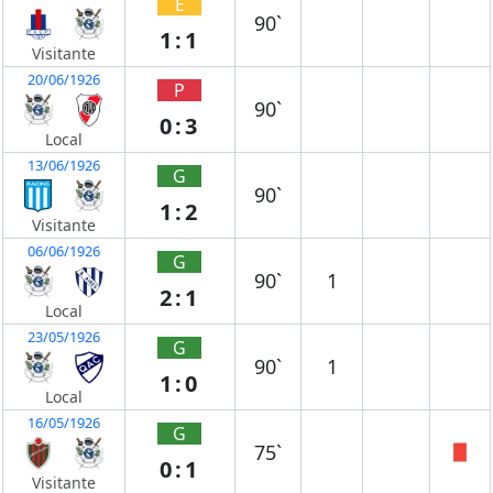
E
90`
1:1
Visitante
20/06/1926
P
90`
0:3
Local
13/06/1926
G
90`
1:2
Visitante
06/06/1926
G
90`
1
2:1
Local
23/05/1926
G
90`
1
1:0
Local
16/05/1926
G
75`
0:1
Visitante