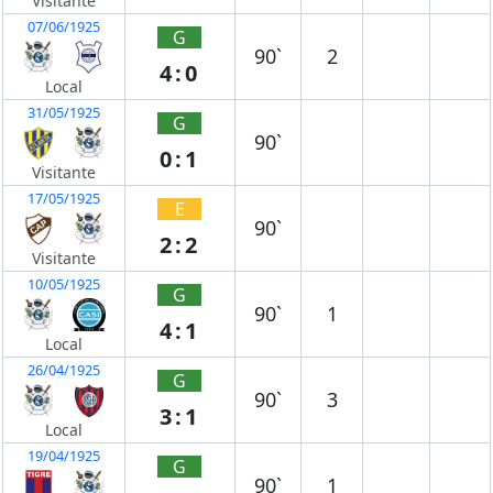
Visitante
07/06/1925
G
90`
2
4:0
Local
31/05/1925
G
90`
0:1
Visitante
17/05/1925
E
90`
2:2
Visitante
10/05/1925
G
90`
1
4:1
Local
26/04/1925
G
90`
3
3:1
Local
19/04/1925
G
90`
1