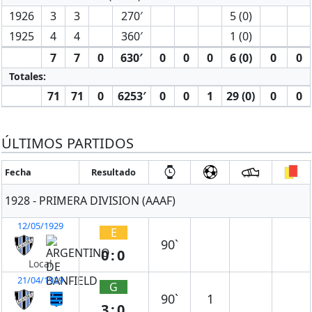
1926
3
3
270′
5 (0)
1925
4
4
360′
1 (0)
7
7
0
630′
0
0
0
6 (0)
0
0
Totales:
71
71
0
6253′
0
0
1
29 (0)
0
0
ÚLTIMOS PARTIDOS
Fecha
Resultado
1928 - PRIMERA DIVISION (AAAF)
12/05/1929
E
90`
0:0
Local
21/04/1929
G
90`
1
3:0