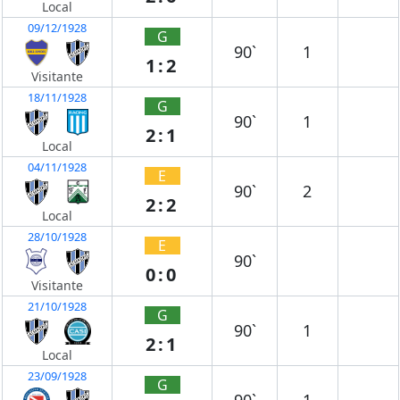
Local
09/12/1928
G
90`
1
1:2
Visitante
18/11/1928
G
90`
1
2:1
Local
04/11/1928
E
90`
2
2:2
Local
28/10/1928
E
90`
0:0
Visitante
21/10/1928
G
90`
1
2:1
Local
23/09/1928
G