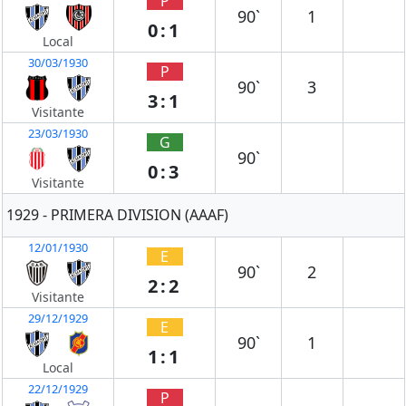
P
90`
1
0:1
Local
30/03/1930
P
90`
3
3:1
Visitante
23/03/1930
G
90`
0:3
Visitante
1929 - PRIMERA DIVISION (AAAF)
12/01/1930
E
90`
2
2:2
Visitante
29/12/1929
E
90`
1
1:1
Local
22/12/1929
P