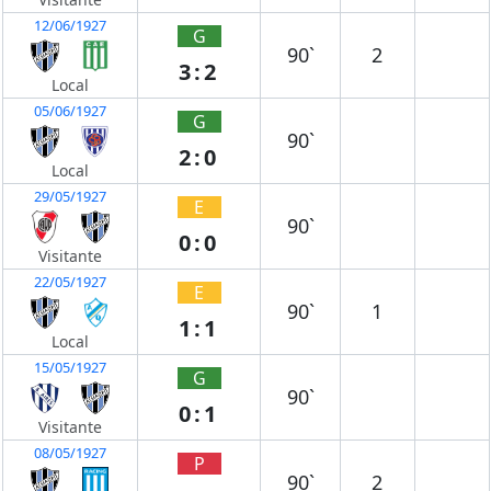
12/06/1927
G
90`
2
3:2
Local
05/06/1927
G
90`
2:0
Local
29/05/1927
E
90`
0:0
Visitante
22/05/1927
E
90`
1
1:1
Local
15/05/1927
G
90`
0:1
Visitante
08/05/1927
P
90`
2