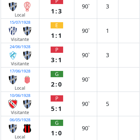
P
90`
3
1:3
Local
15/07/1928
E
90`
1
1:1
Visitante
24/06/1928
P
90`
3
3:1
Visitante
17/06/1928
G
90`
2:0
Local
10/06/1928
P
90`
5
5:1
Visitante
06/05/1928
G
90`
1:0
Local