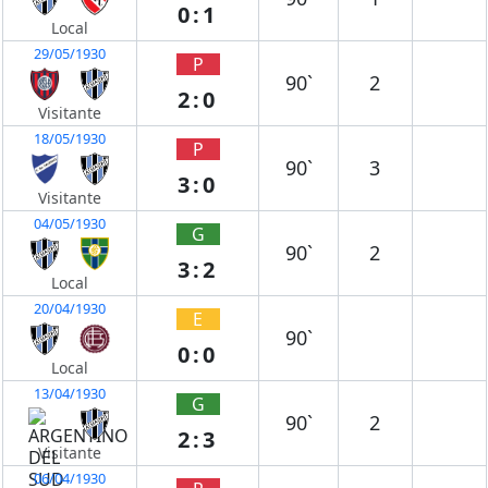
0:1
Local
29/05/1930
P
90`
2
2:0
Visitante
18/05/1930
P
90`
3
3:0
Visitante
04/05/1930
G
90`
2
3:2
Local
20/04/1930
E
90`
0:0
Local
13/04/1930
G
90`
2
2:3
Visitante
06/04/1930