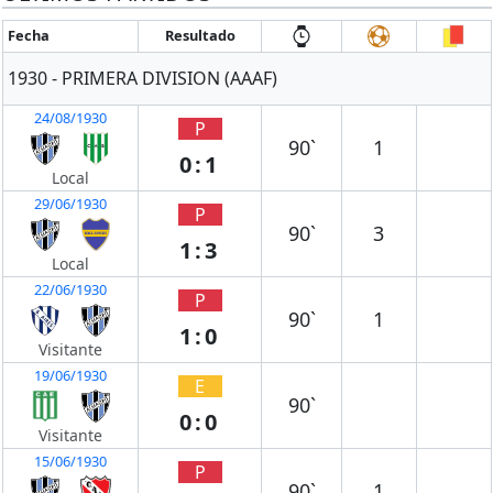
Fecha
Resultado
1930 - PRIMERA DIVISION (AAAF)
24/08/1930
P
90`
1
0:1
Local
29/06/1930
P
90`
3
1:3
Local
22/06/1930
P
90`
1
1:0
Visitante
19/06/1930
E
90`
0:0
Visitante
15/06/1930
P
90`
1