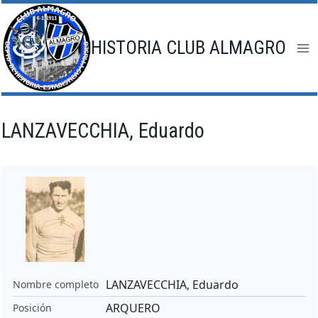
Saltar
al
contenido
HISTORIA CLUB ALMAGRO
LANZAVECCHIA, Eduardo
LANZAVECCHIA, Eduardo
Nombre completo
ARQUERO
Posición