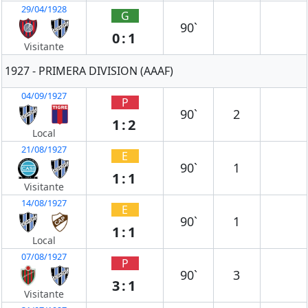
29/04/1928
G
90`
0:1
Visitante
1927 - PRIMERA DIVISION (AAAF)
04/09/1927
P
90`
2
1:2
Local
21/08/1927
E
90`
1
1:1
Visitante
14/08/1927
E
90`
1
1:1
Local
07/08/1927
P
90`
3
3:1
Visitante