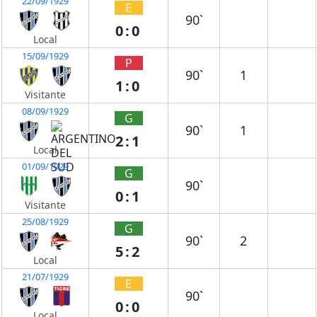
22/09/1929
E
90`
0:0
Local
15/09/1929
P
90`
1
1:0
Visitante
08/09/1929
G
90`
1
2:1
Local
01/09/1929
G
90`
0:1
Visitante
25/08/1929
G
90`
2
5:2
Local
21/07/1929
E
90`
0:0
Local