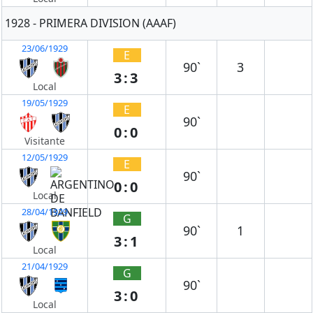
1928 - PRIMERA DIVISION (AAAF)
23/06/1929
E
90`
3
3:3
Local
19/05/1929
E
90`
0:0
Visitante
12/05/1929
E
90`
0:0
Local
28/04/1929
G
90`
1
3:1
Local
21/04/1929
G
90`
3:0
Local