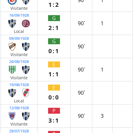
90`
1
1:2
Visitante
16/09/1928
G
90`
1
2:1
Local
09/09/1928
G
90`
0:1
Visitante
26/08/1928
E
90`
1
1:1
Visitante
19/08/1928
E
90`
0:0
Local
12/08/1928
P
90`
3
3:1
Visitante
29/07/1928