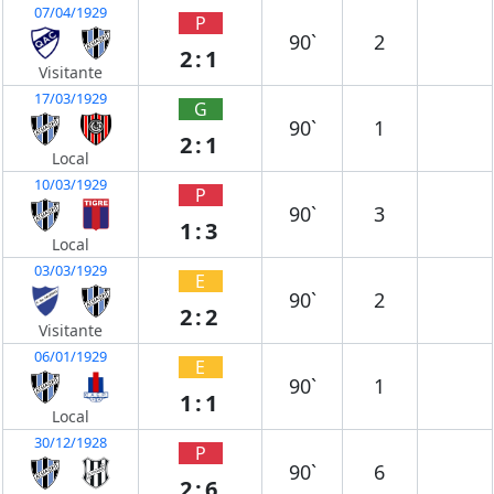
07/04/1929
P
90`
2
2:1
Visitante
17/03/1929
G
90`
1
2:1
Local
10/03/1929
P
90`
3
1:3
Local
03/03/1929
E
90`
2
2:2
Visitante
06/01/1929
E
90`
1
1:1
Local
30/12/1928
P
90`
6
2:6