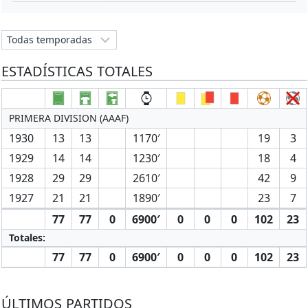
ESTADÍSTICAS TOTALES
PRIMERA DIVISION (AAAF)
1930
13
13
1170′
19
3
1929
14
14
1230′
18
4
1928
29
29
2610′
42
9
1927
21
21
1890′
23
7
77
77
0
6900′
0
0
0
102
23
Totales:
77
77
0
6900′
0
0
0
102
23
ÚLTIMOS PARTIDOS