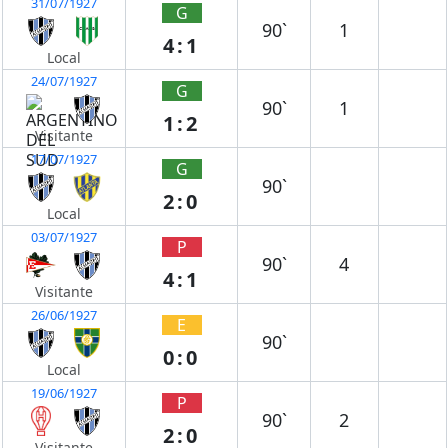
31/07/1927
G
90`
1
4:1
Local
24/07/1927
G
90`
1
1:2
Visitante
17/07/1927
G
90`
2:0
Local
03/07/1927
P
90`
4
4:1
Visitante
26/06/1927
E
90`
0:0
Local
19/06/1927
P
90`
2
2:0
Visitante