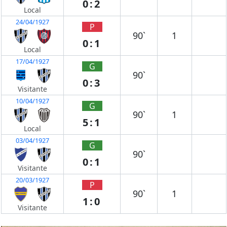
0:2
Local
24/04/1927
P
90`
1
0:1
Local
17/04/1927
G
90`
0:3
Visitante
10/04/1927
G
90`
1
5:1
Local
03/04/1927
G
90`
0:1
Visitante
20/03/1927
P
90`
1
1:0
Visitante