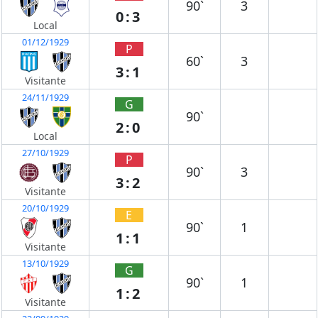
90`
3
0:3
Local
01/12/1929
P
60`
3
3:1
Visitante
24/11/1929
G
90`
2:0
Local
27/10/1929
P
90`
3
3:2
Visitante
20/10/1929
E
90`
1
1:1
Visitante
13/10/1929
G
90`
1
1:2
Visitante