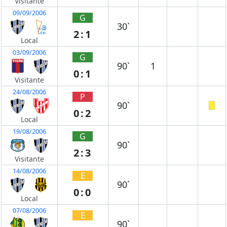
Visitante
09/09/2006
G
30`
2:1
Local
03/09/2006
G
90`
1
0:1
Visitante
24/08/2006
P
90`
0:2
Local
19/08/2006
G
90`
2:3
Visitante
14/08/2006
E
90`
0:0
Local
07/08/2006
E
90`