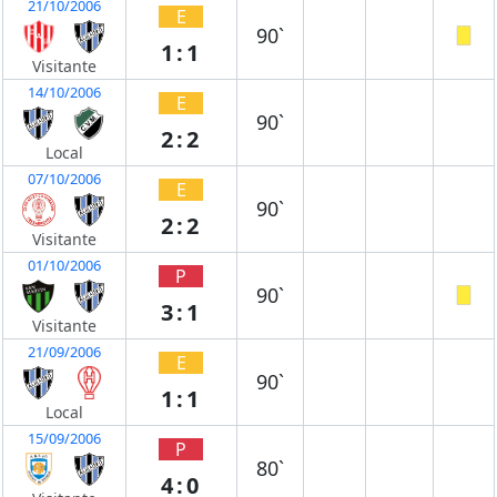
21/10/2006
E
90`
1:1
Visitante
14/10/2006
E
90`
2:2
Local
07/10/2006
E
90`
2:2
Visitante
01/10/2006
P
90`
3:1
Visitante
21/09/2006
E
90`
1:1
Local
15/09/2006
P
80`
4:0