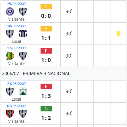
25/08/2007
E
90`
0:0
Visitante
18/08/2007
E
90`
1:1
Local
12/08/2007
P
90`
1:0
Visitante
2006/07 - PRIMERA B NACIONAL
23/06/2007
P
90`
1:3
Local
02/06/2007
G
90`
1:2
Visitante