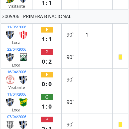
1:1
Visitante
2005/06 - PRIMERA B NACIONAL
11/05/2006
E
90`
1
1:1
Local
22/04/2006
P
90`
0:2
Local
16/04/2006
E
90`
0:0
Visitante
11/04/2006
G
90`
1:0
Local
07/04/2006
P
90`
2:1