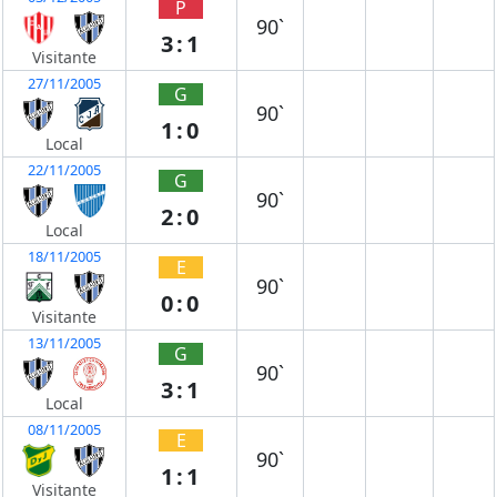
P
90`
3:1
Visitante
27/11/2005
G
90`
1:0
Local
22/11/2005
G
90`
2:0
Local
18/11/2005
E
90`
0:0
Visitante
13/11/2005
G
90`
3:1
Local
08/11/2005
E
90`
1:1
Visitante