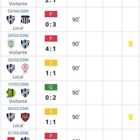
Visitante
03/04/2006
P
90`
0:3
Local
24/03/2006
P
90`
4:1
Visitante
20/03/2006
E
90`
1:1
Local
12/03/2006
G
90`
0:2
Visitante
06/03/2006
E
90`
1:1
Local
01/03/2006
P