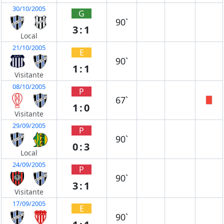
30/10/2005
G
90`
3:1
Local
21/10/2005
E
90`
1:1
Visitante
08/10/2005
P
67`
1:0
Visitante
29/09/2005
P
90`
0:3
Local
24/09/2005
P
90`
3:1
Visitante
17/09/2005
E
90`