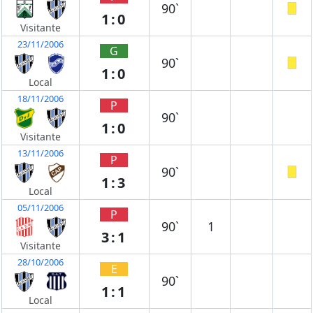
90`
1:0
Visitante
23/11/2006
G
90`
1:0
Local
18/11/2006
P
90`
1:0
Visitante
13/11/2006
P
90`
1:3
Local
05/11/2006
P
90`
1
3:1
Visitante
28/10/2006
E
90`
1:1
Local