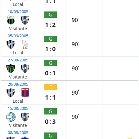
1:1
Local
10/09/2005
G
90`
1:2
Visitante
05/09/2005
G
90`
1:0
Local
27/08/2005
G
90`
0:1
Visitante
20/08/2005
E
90`
1:1
Local
15/08/2005
G
90`
0:3
Visitante
08/08/2005
G