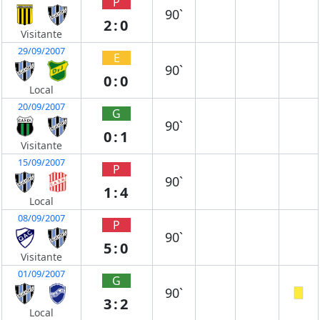
P
90`
2:0
Visitante
29/09/2007
E
90`
0:0
Local
20/09/2007
G
90`
0:1
Visitante
15/09/2007
P
90`
1:4
Local
08/09/2007
P
90`
5:0
Visitante
01/09/2007
G
90`
3:2
Local