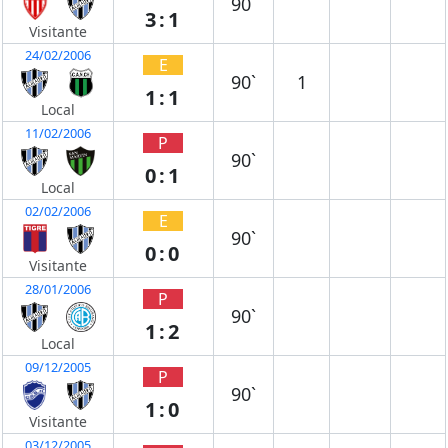
90`
3:1
Visitante
24/02/2006
E
90`
1
1:1
Local
11/02/2006
P
90`
0:1
Local
02/02/2006
E
90`
0:0
Visitante
28/01/2006
P
90`
1:2
Local
09/12/2005
P
90`
1:0
Visitante
03/12/2005