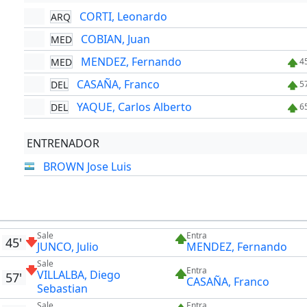
CORTI, Leonardo
ARQ
COBIAN, Juan
MED
MENDEZ, Fernando
MED
4
CASAÑA, Franco
DEL
5
YAQUE, Carlos Alberto
DEL
6
ENTRENADOR
BROWN Jose Luis
Sale
Entra
45'
JUNCO, Julio
MENDEZ, Fernando
Sale
Entra
VILLALBA, Diego
57'
CASAÑA, Franco
Sebastian
Sale
Entra