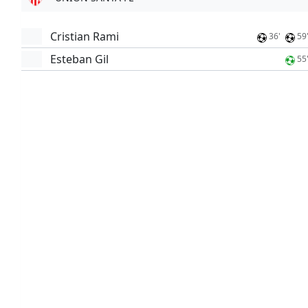
Cristian Rami
36'
59
Esteban Gil
55