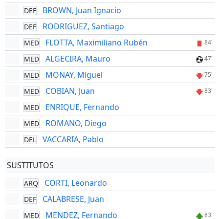
BROWN, Juan Ignacio
DEF
RODRIGUEZ, Santiago
DEF
FLOTTA, Maximiliano Rubén
MED
84'
ALGECIRA, Mauro
MED
47'
MONAY, Miguel
MED
75'
COBIAN, Juan
MED
83'
ENRIQUE, Fernando
MED
ROMANO, Diego
MED
VACCARIA, Pablo
DEL
SUSTITUTOS
CORTI, Leonardo
ARQ
CALABRESE, Juan
DEF
MENDEZ, Fernando
MED
83'