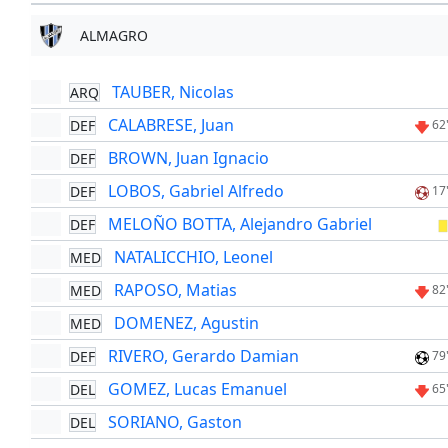
ALMAGRO
TAUBER, Nicolas
ARQ
CALABRESE, Juan
DEF
62
BROWN, Juan Ignacio
DEF
LOBOS, Gabriel Alfredo
DEF
17
MELOÑO BOTTA, Alejandro Gabriel
DEF
NATALICCHIO, Leonel
MED
RAPOSO, Matias
MED
82
DOMENEZ, Agustin
MED
RIVERO, Gerardo Damian
DEF
79
GOMEZ, Lucas Emanuel
DEL
65
SORIANO, Gaston
DEL