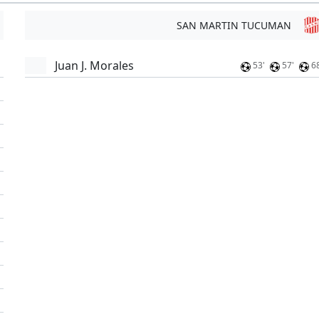
SAN MARTIN TUCUMAN
Juan J. Morales
53'
57'
6
'
'
'
'
'