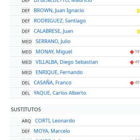
DI BENEDETTO, Mauricio
DEF
BROWN, Juan Ignacio
DEF
RODRIGUEZ, Santiago
DEF
CALABRESE, Juan
DEF
SERRANO, Julio
MED
MONAY, Miguel
MED
59
VILLALBA, Diego Sebastian
MED
45
ENRIQUE, Fernando
MED
CASAÑA, Franco
DEL
45
YAQUE, Carlos Alberto
DEL
SUSTITUTOS
CORTI, Leonardo
ARQ
MOYA, Marcelo
DEF