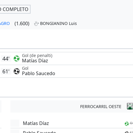
O COMPLETO
(1.600)
MAGRO
BONGIANINO Luis
Gol (de penalti)
44'
Matías Díaz
Gol
61'
Pablo Saucedo
FERROCARRIL OESTE
Matías Díaz
4
6