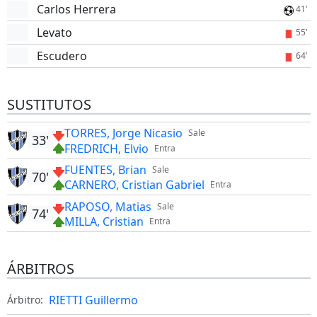
Carlos Herrera
41'
Levato
55'
Escudero
64'
SUSTITUTOS
TORRES, Jorge Nicasio
Sale
33'
FREDRICH, Elvio
Entra
FUENTES, Brian
Sale
70'
CARNERO, Cristian Gabriel
Entra
RAPOSO, Matias
Sale
74'
MILLA, Cristian
Entra
ÁRBITROS
RIETTI Guillermo
Árbitro: