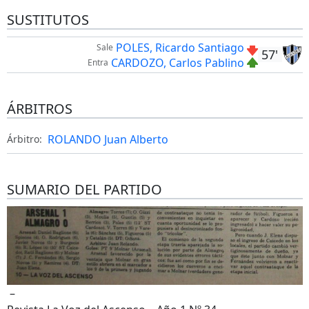
SUSTITUTOS
POLES, Ricardo Santiago
Sale
57'
CARDOZO, Carlos Pablino
Entra
ÁRBITROS
ROLANDO Juan Alberto
Árbitro:
SUMARIO DEL PARTIDO
–