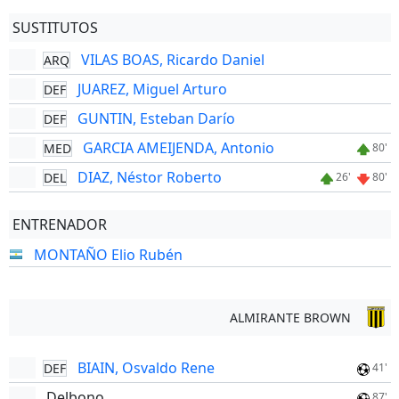
SUSTITUTOS
VILAS BOAS, Ricardo Daniel
ARQ
JUAREZ, Miguel Arturo
DEF
GUNTIN, Esteban Darío
DEF
GARCIA AMEIJENDA, Antonio
MED
80'
DIAZ, Néstor Roberto
DEL
26'
80'
ENTRENADOR
MONTAÑO Elio Rubén
ALMIRANTE BROWN
BIAIN, Osvaldo Rene
DEF
41'
Delbono
87'